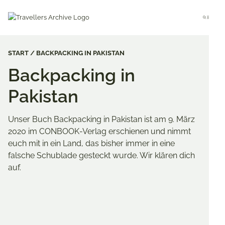
Go
to
Menu
main
content
START
BACKPACKING IN PAKISTAN
Backpacking in
Pakistan
Unser Buch Backpacking in Pakistan ist am 9. März
2020 im CONBOOK-Verlag erschienen und nimmt
euch mit in ein Land, das bisher immer in eine
falsche Schublade gesteckt wurde. Wir klären dich
auf.
Merken & Teilen
Share
Share
Share
on
on
on