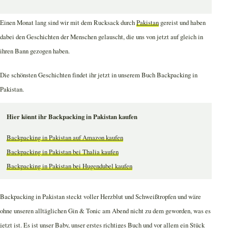
279 Seiten, 40 Fotos und eine Menge Geschichten über ein verborgenes Land.
Twitter
Facebook
Pinterest
Einen Monat lang sind wir mit dem Rucksack durch
Pakistan
gereist und haben
dabei den Geschichten der Menschen gelauscht, die uns von jetzt auf gleich in
ihren Bann gezogen haben.
Die schönsten Geschichten findet ihr jetzt in unserem Buch Backpacking in
Pakistan.
Hier könnt ihr Backpacking in Pakistan kaufen
Backpacking in Pakistan auf Amazon kaufen
Backpacking in Pakistan bei Thalia kaufen
Backpacking in Pakistan bei Hugendubel kaufen
Backpacking in Pakistan steckt voller Herzblut und Schweißtropfen und wäre
ohne unseren alltäglichen Gin & Tonic am Abend nicht zu dem geworden, was es
jetzt ist. Es ist unser Baby, unser erstes richtiges Buch und vor allem ein Stück