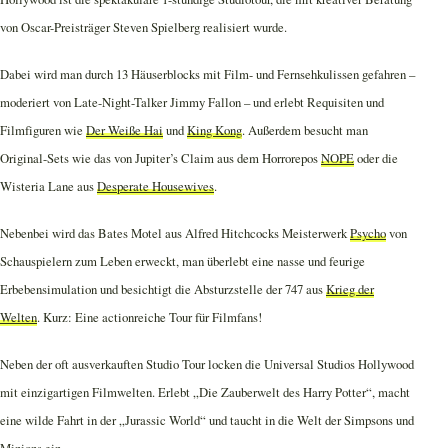
von Oscar-Preisträger Steven Spielberg realisiert wurde.
Dabei wird man durch 13 Häuserblocks mit Film- und Fernsehkulissen gefahren –
moderiert von Late-Night-Talker Jimmy Fallon – und erlebt Requisiten und
Filmfiguren wie
Der Weiße Hai
und
King Kong
. Außerdem besucht man
Original-Sets wie das von Jupiter’s Claim aus dem Horrorepos
NOPE
oder die
Wisteria Lane aus
Desperate Housewives
.
Nebenbei wird das Bates Motel aus Alfred Hitchcocks Meisterwerk
Psycho
von
Schauspielern zum Leben erweckt, man überlebt eine nasse und feurige
Erbebensimulation und besichtigt die Absturzstelle der 747 aus
Krieg der
Welten
. Kurz: Eine actionreiche Tour für Filmfans!
Neben der oft ausverkauften Studio Tour locken die Universal Studios Hollywood
mit einzigartigen Filmwelten. Erlebt „Die Zauberwelt des Harry Potter“, macht
eine wilde Fahrt in der „Jurassic World“ und taucht in die Welt der Simpsons und