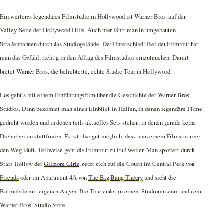
Ein weiteres legendäres Filmstudio in Hollywood ist Warner Bros. auf der
Valley-Seite der Hollywood Hills. Auch hier fährt man in umgebauten
Straßenbahnen durch das Studiogelände. Der Unterschied: Bei der Filmtour hat
man das Gefühl, richtig in den Alltag des Filmstudios einzutauchen. Damit
bietet Warner Bros. die beliebteste, echte Studio Tour in Hollywood.
Los geht’s mit einem Einführungsfilm über die Geschichte der Warner Bros.
Studios. Dann bekommt man einen Einblick in Hallen, in denen legendäre Filme
gedreht wurden und in denen teils aktuelles Sets stehen, in denen gerade keine
Dreharbeiten stattfinden. Es ist also gut möglich, dass man einem Filmstar über
den Weg läuft. Teilweise geht die Filmtour zu Fuß weiter. Man spaziert durch
Stars Hollow der
Gilmore Girls
, setzt sich auf die Couch im Central Perk von
Friends
oder im Apartment 4A von
The Big Bang Theory
und sieht die
Batmobile mit eigenen Augen. Die Tour endet in einem Studiomuseum und dem
Warner Bros. Studio Store.