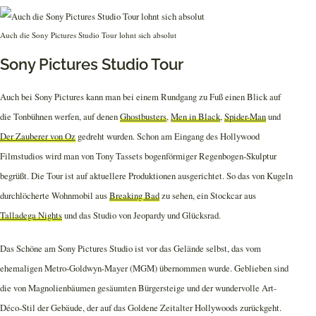
Auch die Sony Pictures Studio Tour lohnt sich absolut
Sony Pictures Studio Tour
Auch bei Sony Pictures kann man bei einem Rundgang zu Fuß einen Blick auf
die Tonbühnen werfen, auf denen
Ghostbusters
,
Men in Black
,
Spider-Man
und
Der Zauberer von Oz
gedreht wurden. Schon am Eingang des Hollywood
Filmstudios wird man von Tony Tassets bogenförmiger Regenbogen-Skulptur
begrüßt. Die Tour ist auf aktuellere Produktionen ausgerichtet. So das von Kugeln
durchlöcherte Wohnmobil aus
Breaking Bad
zu sehen, ein Stockcar aus
Talladega Nights
und das Studio von Jeopardy und Glücksrad.
Das Schöne am Sony Pictures Studio ist vor das Gelände selbst, das vom
ehemaligen Metro-Goldwyn-Mayer (MGM) übernommen wurde. Geblieben sind
die von Magnolienbäumen gesäumten Bürgersteige und der wundervolle Art-
Déco-Stil der Gebäude, der auf das Goldene Zeitalter Hollywoods zurückgeht.