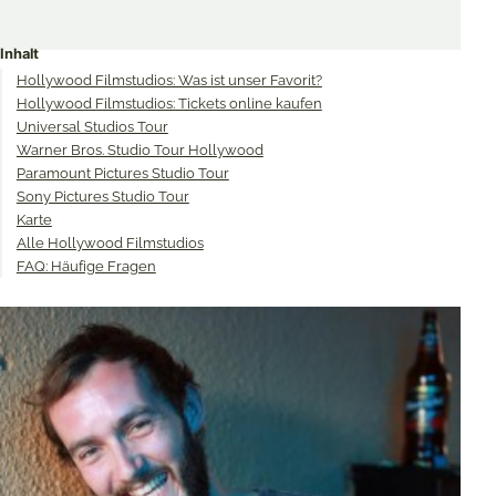
Share
Share
Share
on
on
on
Inhalt
Twitter
Facebook
Pinterest
Hollywood Filmstudios: Was ist unser Favorit?
Hollywood Filmstudios: Tickets online kaufen
Universal Studios Tour
Warner Bros. Studio Tour Hollywood
Paramount Pictures Studio Tour
Sony Pictures Studio Tour
Karte
Alle Hollywood Filmstudios
FAQ: Häufige Fragen