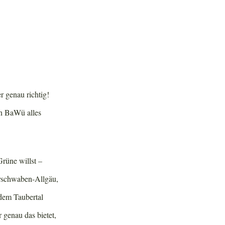
 genau richtig!
in BaWü alles
Grüne willst –
rschwaben-Allgäu,
dem Taubertal
ir genau das bietet,