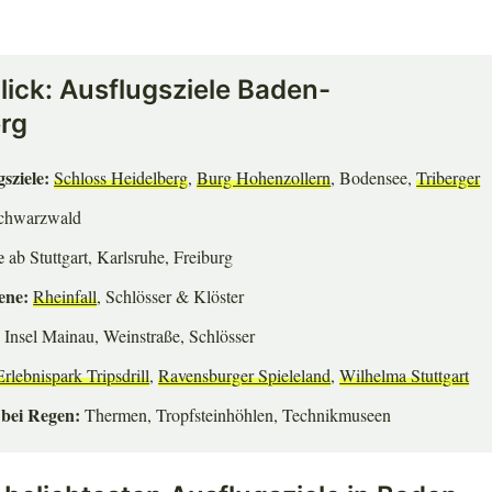
lick: Ausflugsziele Baden-
rg
sziele:
Schloss Heidelberg
,
Burg Hohenzollern
, Bodensee,
Triberger
Schwarzwald
e
ab Stuttgart, Karlsruhe, Freiburg
ene:
Rheinfall
, Schlösser & Klöster
:
Insel Mainau, Weinstraße, Schlösser
Erlebnispark Tripsdrill
,
Ravensburger Spieleland
,
Wilhelma Stuttgart
 bei Regen:
Thermen, Tropfsteinhöhlen, Technikmuseen