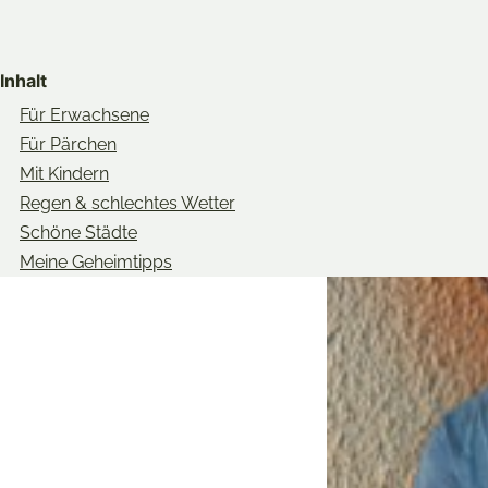
Share
Share
Share
on
on
on
Inhalt
Twitter
Facebook
Pinterest
Für Erwachsene
Für Pärchen
Mit Kindern
Regen & schlechtes Wetter
Schöne Städte
Meine Geheimtipps