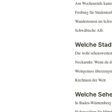
Am Wochenende kannst 
Freiburg für Studenten
Wandertouren im Schwa
Schwäbische Alb.
Welche Stad
Die wohl sehenswertest
Neckarufer. Wenn du dic
Weingenuss überzeugen
Kirchturm der Welt.
Welche Sehe
In Baden-Württemberg g
Hohenzollern für Mitte