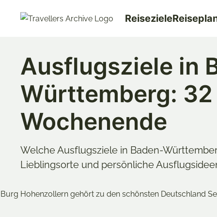
Go
Reiseziele
Reisepla
to
main
content
Ausflugsziele in
Württemberg: 32 
Wochenende
Welche Ausflugsziele in Baden-Württemberg
Lieblingsorte und persönliche Ausflugsidee
Merken & Teilen