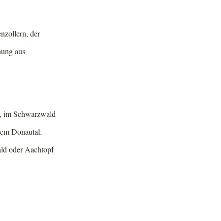
nzollern, der
hung aus
g, im Schwarzwald
dem Donautal.
ald oder Aachtopf
-