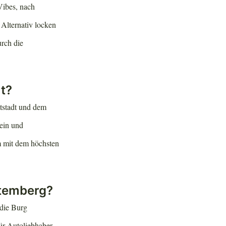
Vibes, nach
 Alternativ locken
rch die
t?
ltstadt und dem
hein und
m mit dem höchsten
ttemberg?
 die Burg
ür Autoliebhaber