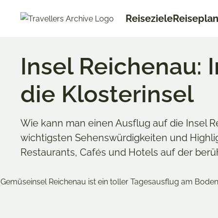
Go
Reiseziele
Reisepla
to
main
content
Insel Reichenau: I
die Klosterinsel
Wie kann man einen Ausflug auf die Insel R
wichtigsten Sehenswürdigkeiten und Highlig
Restaurants, Cafés und Hotels auf der ber
Merken & Teilen