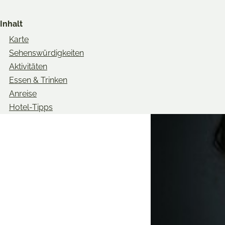
Share
Share
Share
on
on
on
Inhalt
Twitter
Facebook
Pinterest
Karte
Sehenswürdigkeiten
Aktivitäten
Essen & Trinken
Anreise
Hotel-Tipps