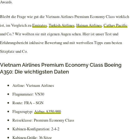
Awards.
Bleibt die Frage wie gut die Vietnam Airlines Premium Economy Class wirklich
ist, im Vergleich zu
Emirates
,
Turkish Airlines
,
Hainan Airlines
,
Cathay Pacific
und Co.? Wir wollten sie mit eigenen Augen sehen. Hier ist unser Test und
Erfahrungsbericht inklusive Bewertung und mit wertvollen Tipps zum besten
Sitzplatz und Co.
Vietnam Airlines Premium Economy Class Boeing
A350: Die wichtigsten Daten
Airline: Vietnam Airlines
Flugnummer: VN30
Route: FRA – SGN
Flugzeugtyp:
Airbus A350-900
Reiseklasse: Premium Economy Class
Kabinen-Konfiguration: 2-4-2
Kabinen-Größe: 36 Sitze