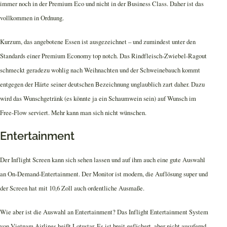
immer noch in der Premium Eco und nicht in der Business Class. Daher ist das
vollkommen in Ordnung.
Kurzum, das angebotene Essen ist ausgezeichnet – und zumindest unter den
Standards einer Premium Economy top notch. Das Rindfleisch-Zwiebel-Ragout
schmeckt geradezu wohlig nach Weihnachten und der Schweinebauch kommt
entgegen der Härte seiner deutschen Bezeichnung unglaublich zart daher. Dazu
wird das Wunschgetränk (es könnte ja ein Schaumwein sein) auf Wunsch im
Free-Flow serviert. Mehr kann man sich nicht wünschen.
Entertainment
Der Inflight Screen kann sich sehen lassen und auf ihm auch eine gute Auswahl
an On-Demand-Entertainment. Der Monitor ist modern, die Auflösung super und
der Screen hat mit 10,6 Zoll auch ordentliche Ausmaße.
Wie aber ist die Auswahl an Entertainment? Das Inflight Entertainment System
von Vietnam Airlines heißt Lotustar. Es ist breit gefächert, aber nicht ausufernd.