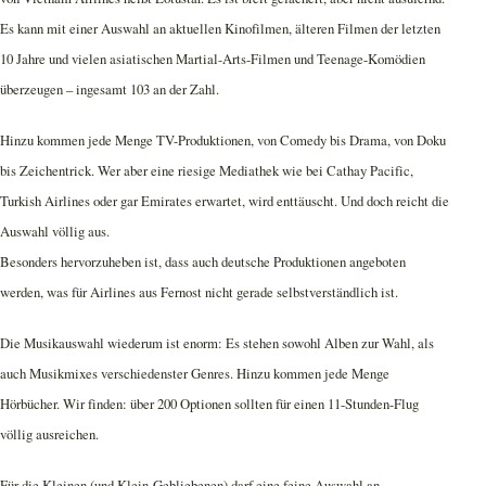
Es kann mit einer Auswahl an aktuellen Kinofilmen, älteren Filmen der letzten
10 Jahre und vielen asiatischen Martial-Arts-Filmen und Teenage-Komödien
überzeugen – ingesamt 103 an der Zahl.
Hinzu kommen jede Menge TV-Produktionen, von Comedy bis Drama, von Doku
bis Zeichentrick. Wer aber eine riesige Mediathek wie bei Cathay Pacific,
Turkish Airlines oder gar Emirates erwartet, wird enttäuscht. Und doch reicht die
Auswahl völlig aus.
Besonders hervorzuheben ist, dass auch deutsche Produktionen angeboten
werden, was für Airlines aus Fernost nicht gerade selbstverständlich ist.
Die Musikauswahl wiederum ist enorm: Es stehen sowohl Alben zur Wahl, als
auch Musikmixes verschiedenster Genres. Hinzu kommen jede Menge
Hörbücher. Wir finden: über 200 Optionen sollten für einen 11-Stunden-Flug
völlig ausreichen.
Für die Kleinen (und Klein-Gebliebenen) darf eine feine Auswahl an