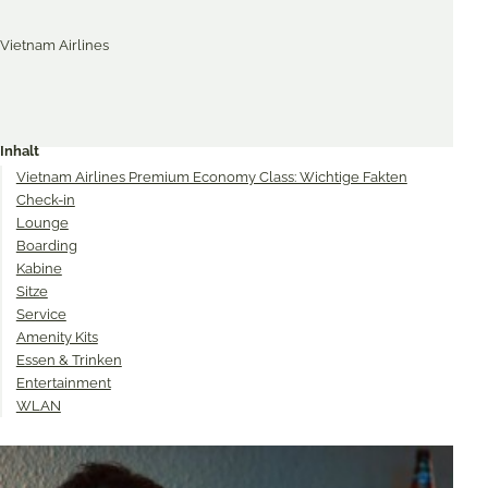
Merken & Teilen
Share
Share
Share
on
on
on
Inhalt
Twitter
Facebook
Pinterest
Vietnam Airlines Premium Economy Class: Wichtige Fakten
Check-in
Lounge
Boarding
Kabine
Sitze
Service
Amenity Kits
Essen & Trinken
Entertainment
WLAN