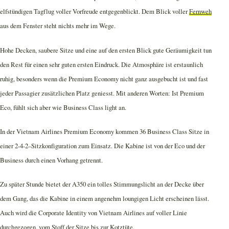
elfstündigen Tagflug voller Vorfreude entgegenblickt. Dem Blick voller
Fernweh
aus dem Fenster steht nichts mehr im Wege.
Hohe Decken, saubere Sitze und eine auf den ersten Blick gute Geräumigkeit tun
den Rest für einen sehr guten ersten Eindruck. Die Atmosphäre ist erstaunlich
ruhig, besonders wenn die Premium Economy nicht ganz ausgebucht ist und fast
jeder Passagier zusätzlichen Platz geniesst. Mit anderen Worten: Ist Premium
Eco, fühlt sich aber wie Business Class light an.
In der Vietnam Airlines Premium Economy kommen 36 Business Class Sitze in
einer 2-4-2–Sitzkonfiguration zum Einsatz. Die Kabine ist von der Eco und der
Business durch einen Vorhang getrennt.
Zu später Stunde bietet der A350 ein tolles Stimmungslicht an der Decke über
dem Gang, das die Kabine in einem angenehm loungigen Licht erscheinen lässt.
Auch wird die Corporate Identity von Vietnam Airlines auf voller Linie
durchgezogen, vom Stoff der Sitze bis zur Kotztüte.