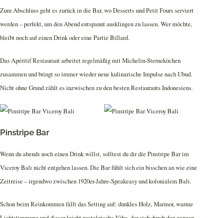
Zum Abschluss geht es zurück in die Bar, wo Desserts und Petit Fours serviert
werden – perfekt, um den Abend entspannt ausklingen zu lassen. Wer möchte,
bleibt noch auf einen Drink oder eine Partie Billard.
Das Apéritif Restaurant arbeitet regelmäßig mit Michelin-Sterneköchen
zusammen und bringt so immer wieder neue kulinarische Impulse nach Ubud.
Nicht ohne Grund zählt es inzwischen zu den besten Restaurants Indonesiens.
Pinstripe Bar
Wenn du abends noch einen Drink willst, solltest du dir die Pinstripe Bar im
Viceroy Bali nicht entgehen lassen. Die Bar fühlt sich ein bisschen an wie eine
Zeitreise – irgendwo zwischen 1920er-Jahre-Speakeasy und kolonialem Bali.
Schon beim Reinkommen fällt das Setting auf: dunkles Holz, Marmor, warme
Lichtstimmung und dieser leicht nostalgische Vibe, der sich durch den ganzen