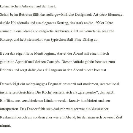
kulinarischen Adressen auf der Insel.
Schon beim Betreten fällt das außergewöhnliche Design auf: Art-déco-Elemente,
dunkle Holzdetails und ein elegantes Setting, das stark an die 1920er Jahre
erinnert. Genau dieses nostalgische Ambiente zieht sich durch das gesamte
Konzept und hebt sich sofort vom typischen Bali-Fine-Dining ab.
Bevor das eigentliche Menü beginnt, startet der Abend mit einem frisch
gemixten Aperitif und kleinen Canapés. Dieser Auftakt gehört bewusst zum
Erlebnis und sorgt dafür, dass du langsam in den Abend hinein kommst.
Danach folgt ein mehrgängiges Degustationsmenü mit modernen, international
inspirierten Gerichten. Die Küche versteht sich als „grenzenlos“, das heißt,
Einflüsse aus verschiedenen Ländern werden kreativ kombiniert und neu
interpretiert. Das Dinner fühlt sich dadurch weniger wie ein klassischer
Restaurantbesuch an, sondern eher wie ein Abend, für den man sich bewusst Zeit
nimmt.