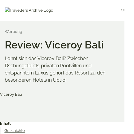
Go
to
Menu
main
content
Review: Viceroy Bali
Lohnt sich das Viceroy Bali? Zwischen
Dschungelblick, privaten Poolvillen und
entspanntem Luxus gehört das Resort zu den
besonderen Hotels in Ubud.
Merken & Teilen
Share
Share
Share
on
on
on
Inhalt
Twitter
Facebook
Pinterest
Geschichte