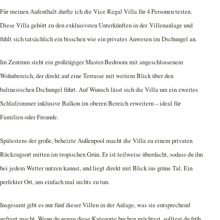
Für meinen Aufenthalt durfte ich die Vice Regal Villa für 4 Personen testen.
Diese Villa gehört zu den exklusivsten Unterkünften in der Villenanlage und
fühlt sich tatsächlich ein bisschen wie ein privates Anwesen im Dschungel an.
Im Zentrum steht ein großzügiger Master-Bedroom mit angeschlossenem
Wohnbereich, der direkt auf eine Terrasse mit weitem Blick über den
balinesischen Dschungel führt. Auf Wunsch lässt sich die Villa um ein zweites
Schlafzimmer inklusive Balkon im oberen Bereich erweitern – ideal für
Familien oder Freunde.
Spätestens der große, beheizte Außenpool macht die Villa zu einem privaten
Rückzugsort mitten im tropischen Grün. Er ist teilweise überdacht, sodass du ihn
bei jedem Wetter nutzen kannst, und liegt direkt mit Blick ins grüne Tal. Ein
perfekter Ort, um einfach mal nichts zu tun.
Insgesamt gibt es nur fünf dieser Villen in der Anlage, was sie entsprechend
gefragt macht. Wenn du genau diese Kategorie buchen möchtest, solltest du früh