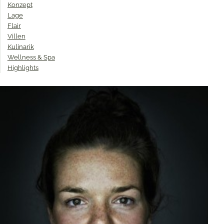
Konzept
Lage
Flair
Villen
Kulinarik
Wellness & Spa
Highlights