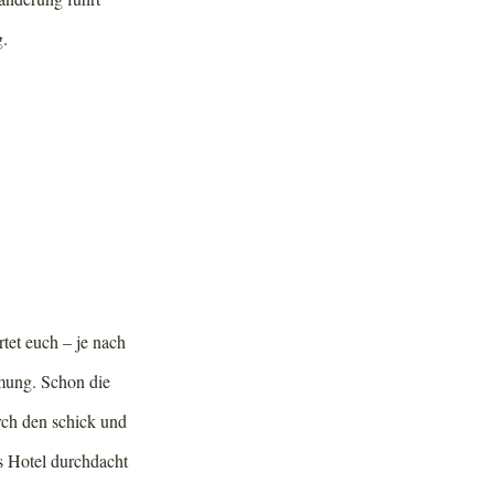
g.
tet euch – je nach
mung. Schon die
rch den schick und
as Hotel durchdacht