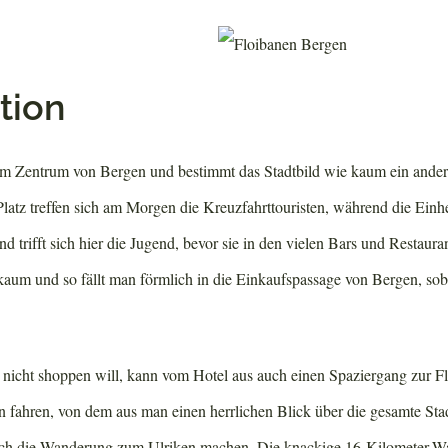
tion
 im Zentrum von Bergen und bestimmt das Stadtbild wie kaum ein ande
atz treffen sich am Morgen die Kreuzfahrttouristen, während die Einh
d trifft sich hier die Jugend, bevor sie in den vielen Bars und Restaura
 kaum und so fällt man förmlich in die Einkaufspassage von Bergen, so
nicht shoppen will, kann vom Hotel aus auch einen Spaziergang zur 
fahren, von dem aus man einen herrlichen Blick über die gesamte Stad
uch die Wanderung zum Ulriken machen. Die knackige 16-Kilometer-W