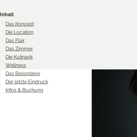
Share
Share
Share
on
on
on
Inhalt
Twitter
Facebook
Pinterest
Das Konzept
Die Location
Das Flair
Das Zimmer
Die Kulinarik
Wellness
Das Besondere
Der letzte Eindruck
Infos & Buchung