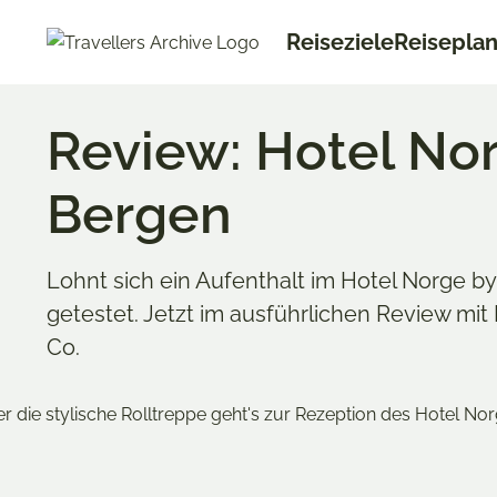
Go
Reiseziele
Reisepla
to
main
content
Review: Hotel No
Bergen
Lohnt sich ein Aufenthalt im Hotel Norge b
getestet. Jetzt im ausführlichen Review mit
Co.
Merken & Teilen