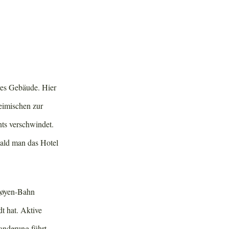
res Gebäude. Hier
eimischen zur
nts verschwindet.
bald man das Hotel
Fløyen-Bahn
t hat. Aktive
anderung führt