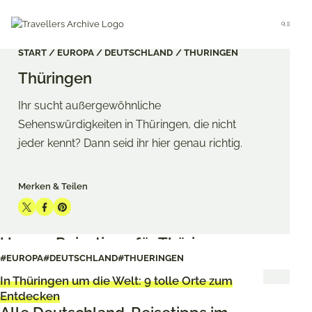
Go
to
Menu
main
content
START
EUROPA
DEUTSCHLAND
THÜRINGEN
Thüringen
Ihr sucht außergewöhnliche
Sehenswürdigkeiten in Thüringen, die nicht
jeder kennt? Dann seid ihr hier genau richtig.
Merken & Teilen
Share
Share
Share
on
on
on
Unsere Reisetipps für Thüringen
Twitter
Facebook
Pinterest
#EUROPA
#DEUTSCHLAND
#THUERINGEN
In Thüringen um die Welt: 9 tolle Orte zum
Entdecken