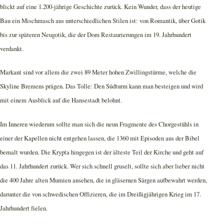
blickt auf eine 1.200-jährige Geschichte zurück. Kein Wunder, dass der heutige
Bau ein Mischmasch aus unterschiedlichen Stilen ist: von Romantik, über Gotik
bis zur späteren Neugotik, die der Dom Restaurierungen im 19. Jahrhundert
verdankt.
Markant sind vor allem die zwei 89 Meter hohen Zwillingstürme, welche die
Skyline Bremens prägen. Das Tolle: Den Südturm kann man besteigen und wird
mit einem Ausblick auf die Hansestadt belohnt.
Im Inneren wiederum sollte man sich die neun Fragmente des Chorgestühls in
einer der Kapellen nicht entgehen lassen, die 1360 mit Episoden aus der Bibel
bemalt wurden. Die Krypta hingegen ist der älteste Teil der Kirche und geht auf
das 11. Jahrhundert zurück. Wer sich schnell gruselt, sollte sich aber lieber nicht
die 400 Jahre alten Mumien ansehen, die in gläsernen Särgen aufbewahrt werden,
darunter die von schwedischen Offizieren, die im Dreißigjährigen Krieg im 17.
Jahrhundert fielen.