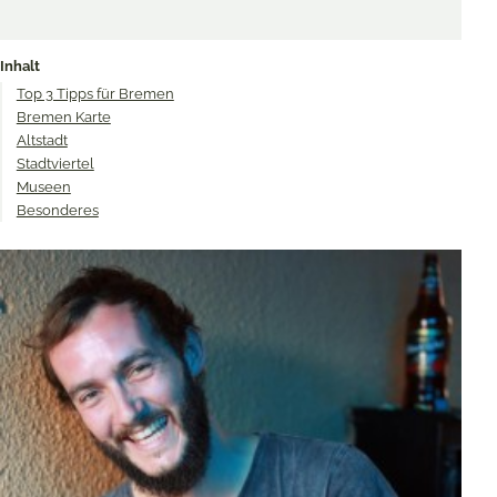
Share
Share
Share
on
on
on
Inhalt
Twitter
Facebook
Pinterest
Top 3 Tipps für Bremen
Bremen Karte
Altstadt
Stadtviertel
Museen
Besonderes