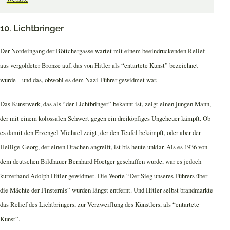
10. Lichtbringer
Der Nordeingang der Böttchergasse wartet mit einem beeindruckenden Relief
aus vergoldeter Bronze auf, das von Hitler als “entartete Kunst” bezeichnet
wurde – und das, obwohl es dem Nazi-Führer gewidmet war.
Das Kunstwerk, das als “der Lichtbringer” bekannt ist, zeigt einen jungen Mann,
der mit einem kolossalen Schwert gegen ein dreiköpfiges Ungeheuer kämpft. Ob
es damit den Erzengel Michael zeigt, der den Teufel bekämpft, oder aber der
Heilige Georg, der einen Drachen angreift, ist bis heute unklar. Als es 1936 von
dem deutschen Bildhauer Bernhard Hoetger geschaffen wurde, war es jedoch
kurzerhand Adolph Hitler gewidmet. Die Worte “Der Sieg unseres Führers über
die Mächte der Finsternis” wurden längst entfernt. Und Hitler selbst brandmarkte
das Relief des Lichtbringers, zur Verzweiflung des Künstlers, als “entartete
Kunst”.