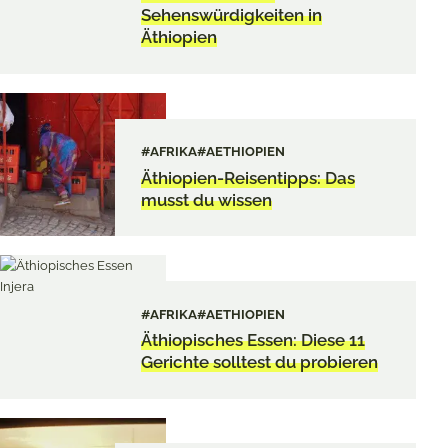
Sehenswürdigkeiten in
Äthiopien
#AFRIKA
#AETHIOPIEN
Äthiopien-Reisentipps: Das
musst du wissen
#AFRIKA
#AETHIOPIEN
Äthiopisches Essen: Diese 11
Gerichte solltest du probieren