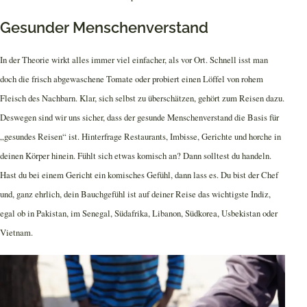
Gesunder Menschenverstand
In der Theorie wirkt alles immer viel einfacher, als vor Ort. Schnell isst man
doch die frisch abgewaschene Tomate oder probiert einen Löffel von rohem
Fleisch des Nachbarn. Klar, sich selbst zu überschätzen, gehört zum Reisen dazu.
Deswegen sind wir uns sicher, dass der gesunde Menschenverstand die Basis für
„gesundes Reisen“ ist. Hinterfrage Restaurants, Imbisse, Gerichte und horche in
deinen Körper hinein. Fühlt sich etwas komisch an? Dann solltest du handeln.
Hast du bei einem Gericht ein komisches Gefühl, dann lass es. Du bist der Chef
und, ganz ehrlich, dein Bauchgefühl ist auf deiner Reise das wichtigste Indiz,
egal ob in Pakistan, im Senegal, Südafrika, Libanon, Südkorea, Usbekistan oder
Vietnam.