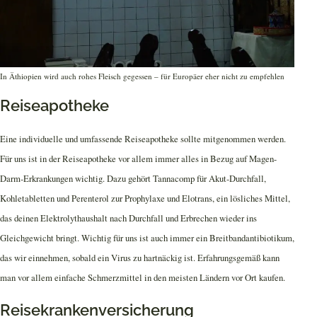
In Äthiopien wird auch rohes Fleisch gegessen – für Europäer eher nicht zu empfehlen
Reiseapotheke
Eine individuelle und umfassende Reiseapotheke sollte mitgenommen werden.
Für uns ist in der Reiseapotheke vor allem immer alles in Bezug auf Magen-
Darm-Erkrankungen wichtig. Dazu gehört Tannacomp für Akut-Durchfall,
Kohletabletten und Perenterol zur Prophylaxe und Elotrans, ein lösliches Mittel,
das deinen Elektrolythaushalt nach Durchfall und Erbrechen wieder ins
Gleichgewicht bringt. Wichtig für uns ist auch immer ein Breitbandantibiotikum,
das wir einnehmen, sobald ein Virus zu hartnäckig ist. Erfahrungsgemäß kann
man vor allem einfache Schmerzmittel in den meisten Ländern vor Ort kaufen.
Reisekrankenversicherung