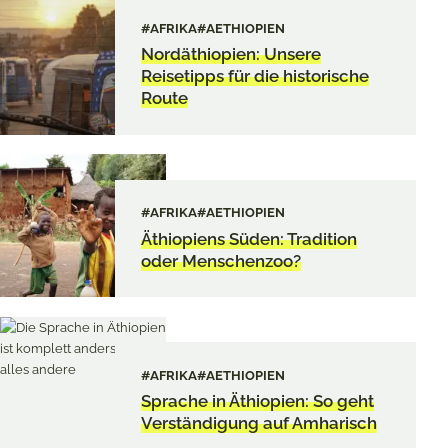
#AFRIKA
#AETHIOPIEN
Nordäthiopien: Unsere
Reisetipps für die historische
Route
#AFRIKA
#AETHIOPIEN
Äthiopiens Süden: Tradition
oder Menschenzoo?
#AFRIKA
#AETHIOPIEN
Sprache in Äthiopien: So geht
Verständigung auf Amharisch