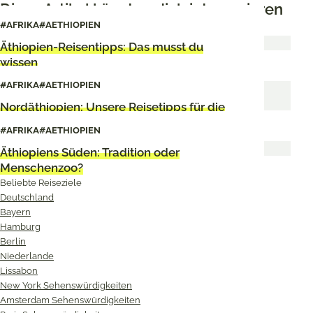
Diese Artikel könnten dich interessieren
#AFRIKA
#AETHIOPIEN
Äthiopien-Reisentipps: Das musst du
wissen
#AFRIKA
#AETHIOPIEN
Nordäthiopien: Unsere Reisetipps für die
historische Route
#AFRIKA
#AETHIOPIEN
Äthiopiens Süden: Tradition oder
Menschenzoo?
Beliebte Reiseziele
Deutschland
Bayern
Hamburg
Berlin
Niederlande
Lissabon
New York Sehenswürdigkeiten
Amsterdam Sehenswürdigkeiten