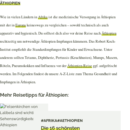
ÄTHIOPIEN
Wie in vielen Ländern in
Afrika
ist die medizinische Versorgung in Äthiopien
mit der in
Europa
keineswegs zu vergleichen – sowohl technisch als auch
apparativ und hygienisch. Du solltest dich also vor deine Reise nach
Äthiopien
rechtzeitig um notwendige Äthiopien-Impfungen kümmern. Das Robert Koch-
Institut empfiehlt die Standardimpfungen für Kinder und Erwachsene. Unter
anderem sollten Tetanus, Diphtherie, Pertussis (Keuchhusten), Mumps, Masern,
Röteln, Pneumokokken und Influenza vor der
Äthiopien-Reise
ggf. aufgefrischt
werden. Im Folgenden findest du unsere A-Z-Liste zum Thema Gesundheit und
Impfungen in Äthiopien.
Mehr Reisetipps für Äthiopien:
#AFRIKA
#AETHIOPIEN
Die 16 schönsten