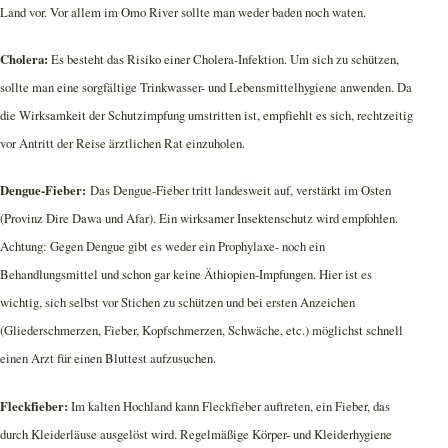
Land vor. Vor allem im Omo River sollte man weder baden noch waten.
Cholera:
Es besteht das Risiko einer Cholera-Infektion. Um sich zu schützen,
sollte man eine sorgfältige Trinkwasser- und Lebensmittelhygiene anwenden. Da
die Wirksamkeit der Schutzimpfung umstritten ist, empfiehlt es sich, rechtzeitig
vor Antritt der Reise ärztlichen Rat einzuholen.
Dengue-Fieber:
Das Dengue-Fieber tritt landesweit auf, verstärkt im Osten
(Provinz Dire Dawa und Afar). Ein wirksamer Insektenschutz wird empfohlen.
Achtung: Gegen Dengue gibt es weder ein Prophylaxe- noch ein
Behandlungsmittel und schon gar keine Äthiopien-Impfungen. Hier ist es
wichtig, sich selbst vor Stichen zu schützen und bei ersten Anzeichen
(Gliederschmerzen, Fieber, Kopfschmerzen, Schwäche, etc.) möglichst schnell
einen Arzt für einen Bluttest aufzusuchen.
Fleckfieber:
Im kalten Hochland kann Fleckfieber auftreten, ein Fieber, das
durch Kleiderläuse ausgelöst wird. Regelmäßige Körper- und Kleiderhygiene