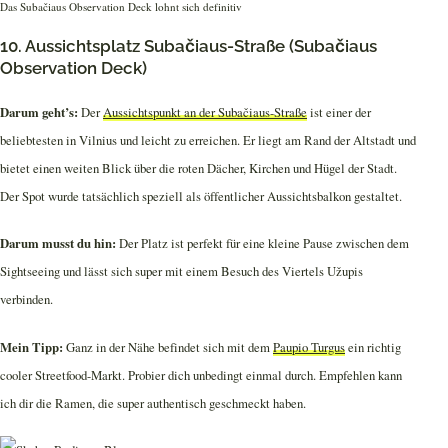
Das Subačiaus Observation Deck lohnt sich definitiv
10. Aussichtsplatz Subačiaus-Straße (Subačiaus
Observation Deck)
Darum geht’s:
Der
Aussichtspunkt an der Subačiaus-Straße
ist einer der
beliebtesten in Vilnius und leicht zu erreichen. Er liegt am Rand der Altstadt und
bietet einen weiten Blick über die roten Dächer, Kirchen und Hügel der Stadt.
Der Spot wurde tatsächlich speziell als öffentlicher Aussichtsbalkon gestaltet.
Darum musst du hin:
Der Platz ist perfekt für eine kleine Pause zwischen dem
Sightseeing und lässt sich super mit einem Besuch des Viertels Užupis
verbinden.
Mein Tipp:
Ganz in der Nähe befindet sich mit dem
Paupio Turgus
ein richtig
cooler Streetfood-Markt. Probier dich unbedingt einmal durch. Empfehlen kann
ich dir die Ramen, die super authentisch geschmeckt haben.