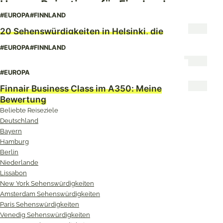
Unsere Reisetipps für Finnland
Twitter
Facebook
Pinterest
#EUROPA
#FINNLAND
20 Sehenswürdigkeiten in Helsinki, die
du nicht verpassen solltest
#EUROPA
#FINNLAND
Meine 11 besten Tipps für Suomussalmi
#EUROPA
Finnair Business Class im A350: Meine
Bewertung
Beliebte Reiseziele
Deutschland
Bayern
Hamburg
Berlin
Niederlande
Lissabon
New York Sehenswürdigkeiten
Amsterdam Sehenswürdigkeiten
Paris Sehenswürdigkeiten
Venedig Sehenswürdigkeiten