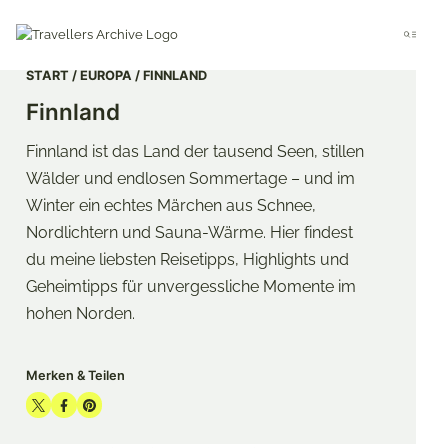
Go
to
Menu
main
content
START
EUROPA
FINNLAND
Finnland
Finnland ist das Land der tausend Seen, stillen
Wälder und endlosen Sommertage – und im
Winter ein echtes Märchen aus Schnee,
Nordlichtern und Sauna-Wärme. Hier findest
du meine liebsten Reisetipps, Highlights und
Geheimtipps für unvergessliche Momente im
hohen Norden.
Merken & Teilen
Share
Share
Share
on
on
on