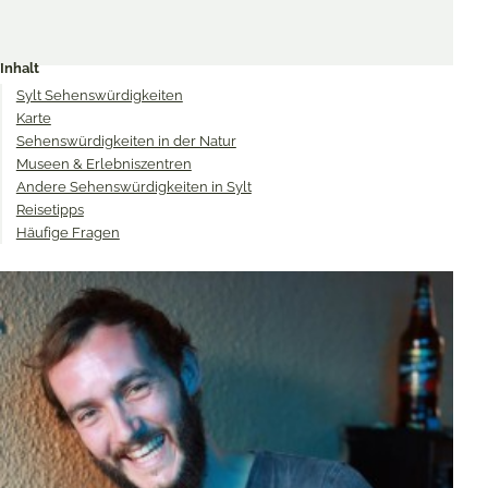
Share
Share
Share
on
on
on
Inhalt
Twitter
Facebook
Pinterest
Sylt Sehenswürdigkeiten
Karte
Sehenswürdigkeiten in der Natur
Museen & Erlebniszentren
Andere Sehenswürdigkeiten in Sylt
Reisetipps
Häufige Fragen