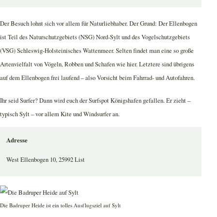
Der Besuch lohnt sich vor allem für Naturliebhaber. Der Grund: Der Ellenbogen
ist Teil des Naturschutzgebiets (NSG) Nord-Sylt und des Vogelschutzgebiets
(VSG) Schleswig-Holsteinisches Wattenmeer. Selten findet man eine so große
Artenvielfalt von Vögeln, Robben und Schafen wie hier. Letztere sind übrigens
auf dem Ellenbogen frei laufend – also Vorsicht beim Fahrrad- und Autofahren.
Ihr seid Surfer? Dann wird euch der Surfspot Königshafen gefallen. Er zieht –
typisch Sylt – vor allem Kite und Windsurfer an.
Adresse
West Ellenbogen 10, 25992 List
Die Badruper Heide ist ein tolles Ausflugsziel auf Sylt