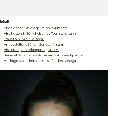
Merken & Teilen
Share
Share
Share
on
on
on
Inhalt
Twitter
Facebook
Pinterest
Visa Senegal: Wichtige Reisedokumente
Visa Kosten & Gültigkeit eines Touristenvisums
Transit Visum für Senegal
Antragstellung für ein Senegal Visum
Visa Senegal: Verlängerung vor Ort
Senegal Botschaften: Adressen & Ansprechpartner
Wichtige Sicherheitshinweise für den Senegal