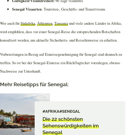
Gültigkeit/Visumfreiheit:
90 Tage visumfrei
Senegal Visaarten
: Touristen-, Geschäfts- und Transitvisum
Wer auch für
Südafrika
,
Äthiopien
,
Tansania
und viele andere Länder in Afrika,
wird empfohlen, dass vor einer Senegal-Reise die entsprechenden Botschaften
konsultiert werden, um aktuelle Sicherheits- und Reisehinweise zu erhalten.
Vorbereitungen in Bezug auf Einreisegenehmigung für Senegal sind dennoch zu
treffen. So ist bei der Senegal-Einreise ein Rückflugticket vorzulegen, ebenso
Nachweise zur Unterkunft.
Mehr Reisetipps für Senegal:
#AFRIKA
#SENEGAL
Die 22 schönsten
Sehenswürdigkeiten im
Senegal