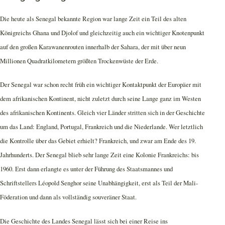
Die heute als Senegal bekannte Region war lange Zeit ein Teil des alten
Königreichs Ghana und Djolof und gleichzeitig auch ein wichtiger Knotenpunkt
auf den großen Karawanenrouten innerhalb der Sahara, der mit über neun
Millionen Quadratkilometern größten Trockenwüste der Erde.
Der Senegal war schon recht früh ein wichtiger Kontaktpunkt der Europäer mit
dem afrikanischen Kontinent, nicht zuletzt durch seine Lange ganz im Westen
des afrikanischen Kontinents. Gleich vier Länder stritten sich in der Geschichte
um das Land: England, Portugal, Frankreich und die Niederlande. Wer letztlich
die Kontrolle über das Gebiet erhielt? Frankreich, und zwar am Ende des 19.
Jahrhunderts. Der Senegal blieb sehr lange Zeit eine Kolonie Frankreichs: bis
1960. Erst dann erlangte es unter der Führung des Staatsmannes und
Schriftstellers Léopold Senghor seine Unabhängigkeit, erst als Teil der Mali-
Föderation und dann als vollständig souveräner Staat.
Die Geschichte des Landes Senegal lässt sich bei einer Reise ins