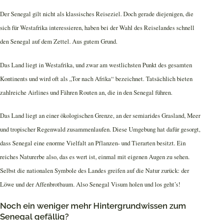
Der Senegal gilt nicht als klassisches Reiseziel. Doch gerade diejenigen, die
sich für Westafrika interessieren, haben bei der Wahl des Reiselandes schnell
den Senegal auf dem Zettel. Aus gutem Grund.
Das Land liegt in Westafrika, und zwar am westlichsten Punkt des gesamten
Kontinents und wird oft als „Tor nach Afrika“ bezeichnet. Tatsächlich bieten
zahlreiche Airlines und Fähren Routen an, die in den Senegal führen.
Das Land liegt an einer ökologischen Grenze, an der semiarides Grasland, Meer
und tropischer Regenwald zusammenlaufen. Diese Umgebung hat dafür gesorgt,
dass Senegal eine enorme Vielfalt an Pflanzen- und Tierarten besitzt. Ein
reiches Naturerbe also, das es wert ist, einmal mit eigenen Augen zu sehen.
Selbst die nationalen Symbole des Landes greifen auf die Natur zurück: der
Löwe und der Affenbrotbaum. Also Senegal Visum holen und los geht’s!
Noch ein weniger mehr Hintergrundwissen zum
Senegal gefällig?