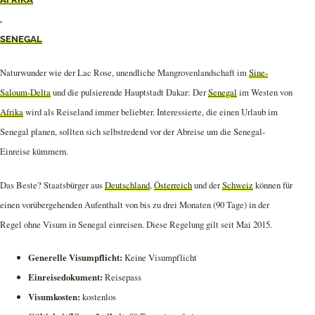
,
SENEGAL
Naturwunder wie der Lac Rose, unendliche Mangrovenlandschaft im
Sine-
Saloum-Delta
und die pulsierende Hauptstadt Dakar: Der
Senegal
im Westen von
Afrika
wird als Reiseland immer beliebter. Interessierte, die einen Urlaub im
Senegal planen, sollten sich selbstredend vor der Abreise um die Senegal-
Einreise kümmern.
Das Beste? Staatsbürger aus
Deutschland
,
Österreich
und der
Schweiz
können für
einen vorübergehenden Aufenthalt von bis zu drei Monaten (90 Tage) in der
Regel ohne Visum in Senegal einreisen. Diese Regelung gilt seit Mai 2015.
Generelle Visumpflicht:
Keine Visumpflicht
Einreisedokument:
Reisepass
Visumkosten:
kostenlos