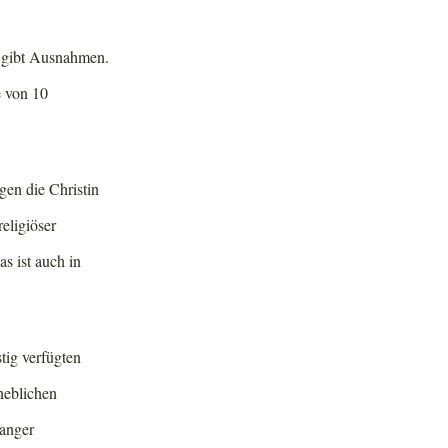
es gibt Ausnahmen.
e von 10
en die Christin
eligiöser
s ist auch in
tig verfügten
heblichen
anger