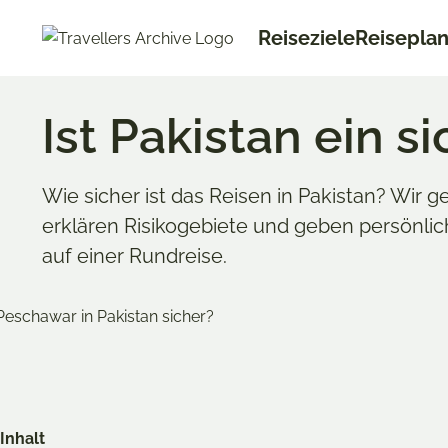
Go
Reiseziele
Reisepla
to
main
content
Ist Pakistan ein s
Wie sicher ist das Reisen in Pakistan? Wir 
erklären Risikogebiete und geben persönlic
auf einer Rundreise.
Merken & Teilen
Share
Share
Share
on
on
on
Inhalt
Twitter
Facebook
Pinterest