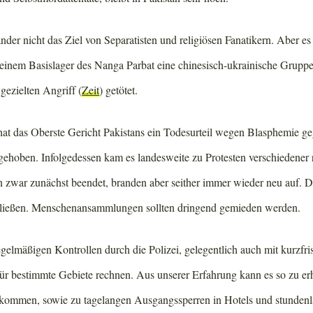
nder nicht das Ziel von Separatisten und religiösen Fanatikern. Aber 
einem Basislager des Nanga Parbat eine chinesisch-ukrainische Grupp
gezielten Angriff (
Zeit
) getötet.
t das Oberste Gericht Pakistans ein Todesurteil wegen Blasphemie geg
fgehoben. Infolgedessen kam es landesweite zu Protesten verschiedener r
zwar zunächst beendet, branden aber seither immer wieder neu auf. Da
hließen. Menschenansammlungen sollten dringend gemieden werden.
elmäßigen Kontrollen durch die Polizei, gelegentlich auch mit kurzfris
r bestimmte Gebiete rechnen. Aus unserer Erfahrung kann es so zu er
kommen, sowie zu tagelangen Ausgangssperren in Hotels und stundenl