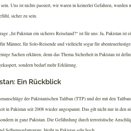
 sein. Uns ist nichts passiert, wir waren in keinerlei Gefahren, wurden 
efühl, sicher zu sein.
ge „Ist Pakistan ein sicheres Reiseland?“ ist für uns: Ja, Pakistan ist e
für Männer, für Solo-Reisende und vielleicht sogar für abenteuerlustig
nige Sachen erklären, denn das Thema Sicherheit in Pakistan ist definit
gekaspert, sondern bedarf mehr Erklärung.
istan: Ein Rückblick
nanschläge der Pakistanischen Taliban (TTP) und der mit den Taliban
eit in Pakistan seit 2008 wieder angespannt. Das gilt nicht nur in den n
ondern in ganz Pakistan. Die Gefährdung durch terroristische Anschlä
d Selbstmordattentate, bleibt in Pakistan sehr hoch.