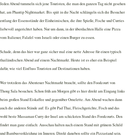
Jeden Abend tummeln sich jene Touristen, die man den ganzen Tag nicht gesehen
hat, am Phantip Nightmarket. Bis spät in die Nacht schlängeln sich die Besucher
entlang der Essensstände der Einheimischen, die ihre Spieße, Fische und Curries
liebevoll angerichtet haben. Nur um dann, in der überdachten Halle eine Pizza
vom Italiener, Falafel vom Israeli oder einen Burger zu essen.
Schade, denn das hier war ganz sicher mal eine nette Adresse für einen typisch
thailändischen Abend auf einem Nachtmarkt. Heute ist es eher ein Beispiel
dafür, wie viel Einfluss Touristen auf Destinationen haben.
Wer trotzdem das Abenteuer Nachtmarkt braucht, sollte den Foodcourt von
Thong Sala besuchen. Schon früh am Morgen gibt es hier direkt am Eingang links
beim großen Stand Eiskaffee und gegenüber Omelette. Am Abend wachen dann
auch die anderen Stände auf: Es gibt Pad Thai, Fleischgerichte, Fisch und das
wohl beste Massaman Curry der Insel am schicksten Stand des Foodcourts. Den
findet man ganz einfach: Ausschau halten nach einem Stand mit grünem Schild
und Bambusverkleidung im Inneren. Direkt daneben sollte ein Pizzastand sein.