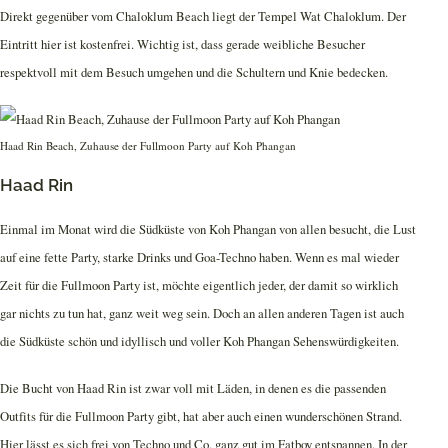
Direkt gegenüber vom Chaloklum Beach liegt der Tempel Wat Chaloklum. Der
Eintritt hier ist kostenfrei. Wichtig ist, dass gerade weibliche Besucher
respektvoll mit dem Besuch umgehen und die Schultern und Knie bedecken.
Haad Rin Beach, Zuhause der Fullmoon Party auf Koh Phangan
Haad Rin
Einmal im Monat wird die Südküste von Koh Phangan von allen besucht, die Lust
auf eine fette Party, starke Drinks und Goa-Techno haben. Wenn es mal wieder
Zeit für die Fullmoon Party ist, möchte eigentlich jeder, der damit so wirklich
gar nichts zu tun hat, ganz weit weg sein. Doch an allen anderen Tagen ist auch
die Südküste schön und idyllisch und voller Koh Phangan Sehenswürdigkeiten.
Die Bucht von Haad Rin ist zwar voll mit Läden, in denen es die passenden
Outfits für die Fullmoon Party gibt, hat aber auch einen wunderschönen Strand.
Hier lässt es sich frei von Techno und Co. ganz gut im Fatboy entspannen. In der