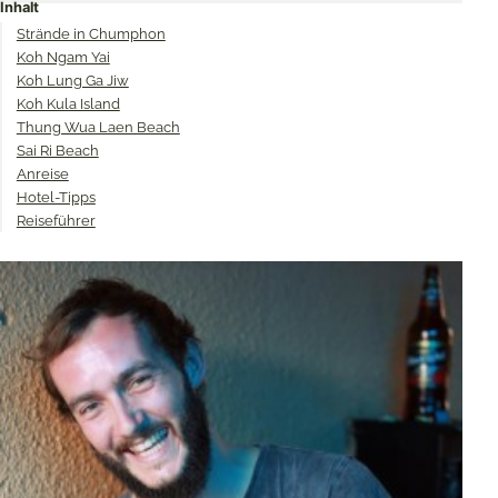
Inhalt
Twitter
Facebook
Pinterest
Strände in Chumphon
Koh Ngam Yai
Koh Lung Ga Jiw
Koh Kula Island
Thung Wua Laen Beach
Sai Ri Beach
Anreise
Hotel-Tipps
Reiseführer