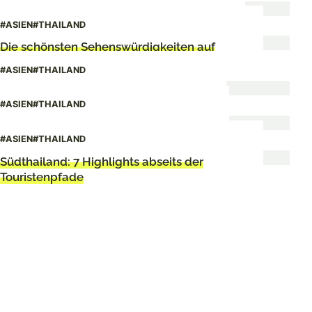
Insider-Tipps für Chumphon in Thailand
#ASIEN
#THAILAND
Die schönsten Sehenswürdigkeiten auf
Koh Phangan
#ASIEN
#THAILAND
Insider-Tipps für Ranong in Thailand
#ASIEN
#THAILAND
Review: The Okura Prestige Bangkok
#ASIEN
#THAILAND
Südthailand: 7 Highlights abseits der
Touristenpfade