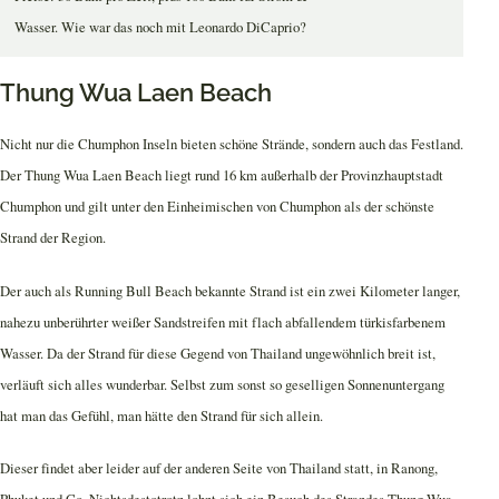
Wasser. Wie war das noch mit Leonardo DiCaprio?
Thung Wua Laen Beach
Nicht nur die Chumphon Inseln bieten schöne Strände, sondern auch das Festland.
Der Thung Wua Laen Beach liegt rund 16 km außerhalb der Provinzhauptstadt
Chumphon und gilt unter den Einheimischen von Chumphon als der schönste
Strand der Region.
Der auch als Running Bull Beach bekannte Strand ist ein zwei Kilometer langer,
nahezu unberührter weißer Sandstreifen mit flach abfallendem türkisfarbenem
Wasser. Da der Strand für diese Gegend von Thailand ungewöhnlich breit ist,
verläuft sich alles wunderbar. Selbst zum sonst so geselligen Sonnenuntergang
hat man das Gefühl, man hätte den Strand für sich allein.
Dieser findet aber leider auf der anderen Seite von Thailand statt, in Ranong,
Phuket und Co. Nichtsdestotrotz lohnt sich ein Besuch des Strandes Thung Wua