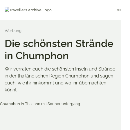
Go
to
Menu
main
content
Die schönsten Strände
in Chumphon
Wir verraten euch die schönsten Inseln und Strände
in der thailändischen Region Chumphon und sagen
euch, wie ihr hinkommt und wo ihr übernachten
könnt.
Merken & Teilen
Share
Share
Share
on
on
on