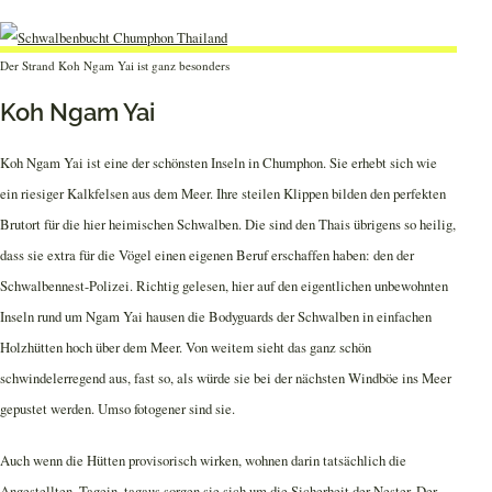
Der Strand Koh Ngam Yai ist ganz besonders
Koh Ngam Yai
Koh Ngam Yai ist eine der schönsten Inseln in Chumphon. Sie erhebt sich wie
ein riesiger Kalkfelsen aus dem Meer. Ihre steilen Klippen bilden den perfekten
Brutort für die hier heimischen Schwalben. Die sind den Thais übrigens so heilig,
dass sie extra für die Vögel einen eigenen Beruf erschaffen haben: den der
Schwalbennest-Polizei. Richtig gelesen, hier auf den eigentlichen unbewohnten
Inseln rund um Ngam Yai hausen die Bodyguards der Schwalben in einfachen
Holzhütten hoch über dem Meer. Von weitem sieht das ganz schön
schwindelerregend aus, fast so, als würde sie bei der nächsten Windböe ins Meer
gepustet werden. Umso fotogener sind sie.
Auch wenn die Hütten provisorisch wirken, wohnen darin tatsächlich die
Angestellten. Tagein, tagaus sorgen sie sich um die Sicherheit der Nester. Der