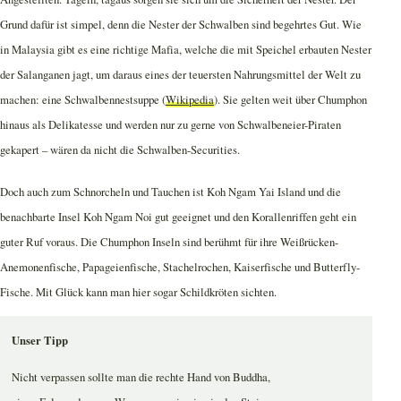
Grund dafür ist simpel, denn die Nester der Schwalben sind begehrtes Gut. Wie
in Malaysia gibt es eine richtige Mafia, welche die mit Speichel erbauten Nester
der Salanganen jagt, um daraus eines der teuersten Nahrungsmittel der Welt zu
machen: eine Schwalbennestsuppe (
Wikipedia
). Sie gelten weit über Chumphon
hinaus als Delikatesse und werden nur zu gerne von Schwalbeneier-Piraten
gekapert – wären da nicht die Schwalben-Securities.
Doch auch zum Schnorcheln und Tauchen ist Koh Ngam Yai Island und die
benachbarte Insel Koh Ngam Noi gut geeignet und den Korallenriffen geht ein
guter Ruf voraus. Die Chumphon Inseln sind berühmt für ihre Weißrücken-
Anemonenfische, Papageienfische, Stachelrochen, Kaiserfische und Butterfly-
Fische. Mit Glück kann man hier sogar Schildkröten sichten.
Unser Tipp
Nicht verpassen sollte man die rechte Hand von Buddha,