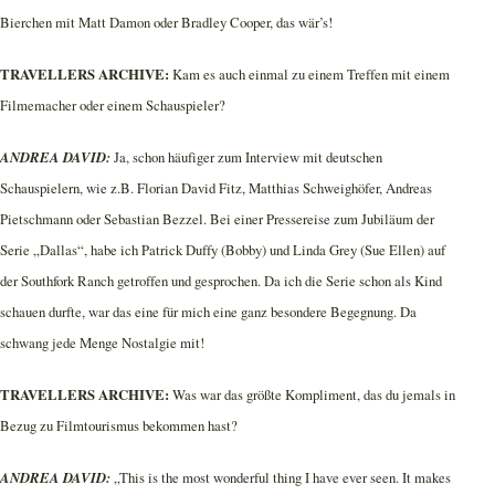
Bierchen mit Matt Damon oder Bradley Cooper, das wär’s!
TRAVELLERS ARCHIVE:
Kam es auch einmal zu einem Treffen mit einem
Filmemacher oder einem Schauspieler?
ANDREA DAVID:
Ja, schon häufiger zum Interview mit deutschen
Schauspielern, wie z.B. Florian David Fitz, Matthias Schweighöfer, Andreas
Pietschmann oder Sebastian Bezzel. Bei einer Pressereise zum Jubiläum der
Serie „Dallas“, habe ich Patrick Duffy (Bobby) und Linda Grey (Sue Ellen) auf
der Southfork Ranch getroffen und gesprochen. Da ich die Serie schon als Kind
schauen durfte, war das eine für mich eine ganz besondere Begegnung. Da
schwang jede Menge Nostalgie mit!
TRAVELLERS ARCHIVE:
Was war das größte Kompliment, das du jemals in
Bezug zu Filmtourismus bekommen hast?
ANDREA DAVID:
„This is the most wonderful thing I have ever seen. It makes