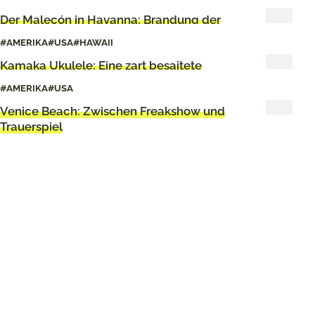
Der Malecón in Havanna: Brandung der
Wehmütigen
#AMERIKA
#USA
#HAWAII
Kamaka Ukulele: Eine zart besaitete
Familiengeschichte
#AMERIKA
#USA
Venice Beach: Zwischen Freakshow und
Trauerspiel