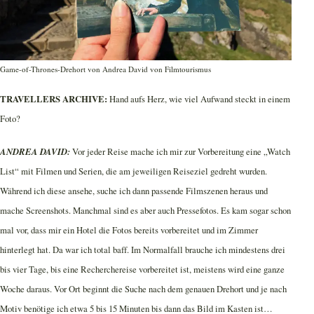
Game-of-Thrones-Drehort von Andrea David von Filmtourismus
TRAVELLERS ARCHIVE:
Hand aufs Herz, wie viel Aufwand steckt in einem
Foto?
ANDREA DAVID:
Vor jeder Reise mache ich mir zur Vorbereitung eine „Watch
List“ mit Filmen und Serien, die am jeweiligen Reiseziel gedreht wurden.
Während ich diese ansehe, suche ich dann passende Filmszenen heraus und
mache Screenshots. Manchmal sind es aber auch Pressefotos. Es kam sogar schon
mal vor, dass mir ein Hotel die Fotos bereits vorbereitet und im Zimmer
hinterlegt hat. Da war ich total baff. Im Normalfall brauche ich mindestens drei
bis vier Tage, bis eine Recherchereise vorbereitet ist, meistens wird eine ganze
Woche daraus. Vor Ort beginnt die Suche nach dem genauen Drehort und je nach
Motiv benötige ich etwa 5 bis 15 Minuten bis dann das Bild im Kasten ist…