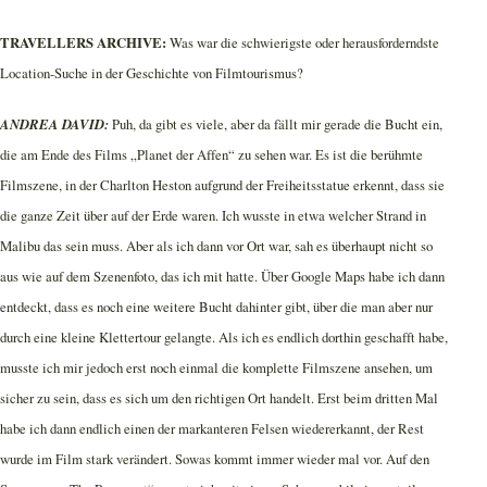
TRAVELLERS ARCHIVE:
Was war die schwierigste oder herausforderndste
Location-Suche in der Geschichte von Filmtourismus?
ANDREA DAVID:
Puh, da gibt es viele, aber da fällt mir gerade die Bucht ein,
die am Ende des Films „Planet der Affen“ zu sehen war. Es ist die berühmte
Filmszene, in der Charlton Heston aufgrund der Freiheitsstatue erkennt, dass sie
die ganze Zeit über auf der Erde waren. Ich wusste in etwa welcher Strand in
Malibu das sein muss. Aber als ich dann vor Ort war, sah es überhaupt nicht so
aus wie auf dem Szenenfoto, das ich mit hatte. Über Google Maps habe ich dann
entdeckt, dass es noch eine weitere Bucht dahinter gibt, über die man aber nur
durch eine kleine Klettertour gelangte. Als ich es endlich dorthin geschafft habe,
musste ich mir jedoch erst noch einmal die komplette Filmszene ansehen, um
sicher zu sein, dass es sich um den richtigen Ort handelt. Erst beim dritten Mal
habe ich dann endlich einen der markanteren Felsen wiedererkannt, der Rest
wurde im Film stark verändert. Sowas kommt immer wieder mal vor. Auf den