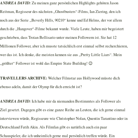
ANDREA DAVID:
Zu meinen ganz persönlichen Highlights gehören Jason
Reitman, Regisseur des nächsten „Ghostbusters“-Films, Ian Ziering, den ich
noch aus der Serie „Beverly Hills, 90210“ kenne und Ed Helms, der vor allem
durch die „Hangover“-Filme bekannt wurde. Viele Leute, haben mir begeistert
geschrieben, dass Troian Bellisario unter meinen Followern ist. Sie hat 12
Millionen Follower, aber ich musste tatsächlich erst einmal selbst recherchieren,
wer das ist. Ich denke, die meisten kennen sie aus „Pretty Little Liars“. Mein
„größter“ Follower ist wohl das Empire State Building! 😉
TRAVELLERS ARCHIVE:
Welcher Filmstar aus Hollywood müsste dich
ebenso adeln, damit der Olymp für dich erreicht ist?
ANDREA DAVID:
Ich habe mir da niemanden Bestimmtes als Follower als
Ziel gesetzt. Dagegen gibt es eine ganze Reihe an Leuten, die ich gerne einmal
interviewen würde, Regisseure wie Christopher Nolan, Quentin Tarantino oder in
Deutschland Fatih Akin. Als Filmfan gibt es natürlich auch ein paar
Schauspieler, die ich unheimlich gerne mal persönlich treffen würde. Ein