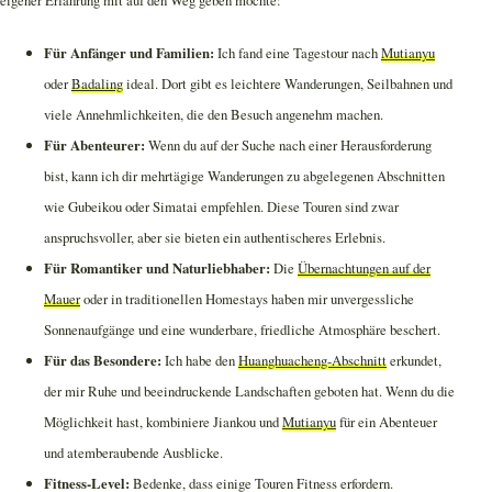
eigener Erfahrung mit auf den Weg geben möchte:
Für Anfänger und Familien:
Ich fand eine Tagestour nach
Mutianyu
oder
Badaling
ideal. Dort gibt es leichtere Wanderungen, Seilbahnen und
viele Annehmlichkeiten, die den Besuch angenehm machen.
Für Abenteurer:
Wenn du auf der Suche nach einer Herausforderung
bist, kann ich dir mehrtägige Wanderungen zu abgelegenen Abschnitten
wie Gubeikou oder Simatai empfehlen. Diese Touren sind zwar
anspruchsvoller, aber sie bieten ein authentischeres Erlebnis.
Für Romantiker und Naturliebhaber:
Die
Übernachtungen auf der
Mauer
oder in traditionellen Homestays haben mir unvergessliche
Sonnenaufgänge und eine wunderbare, friedliche Atmosphäre beschert.
Für das Besondere:
Ich habe den
Huanghuacheng-Abschnitt
erkundet,
der mir Ruhe und beeindruckende Landschaften geboten hat. Wenn du die
Möglichkeit hast, kombiniere Jiankou und
Mutianyu
für ein Abenteuer
und atemberaubende Ausblicke.
Fitness-Level:
Bedenke, dass einige Touren Fitness erfordern.