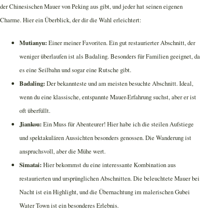
der Chinesischen Mauer von Peking aus gibt, und jeder hat seinen eigenen
Charme. Hier ein Überblick, der dir die Wahl erleichtert:
Mutianyu:
Einer meiner Favoriten. Ein gut restaurierter Abschnitt, der
weniger überlaufen ist als Badaling. Besonders für Familien geeignet, da
es eine Seilbahn und sogar eine Rutsche gibt.
Badaling:
Der bekannteste und am meisten besuchte Abschnitt. Ideal,
wenn du eine klassische, entspannte Mauer-Erfahrung suchst, aber er ist
oft überfüllt.
Jiankou:
Ein Muss für Abenteurer! Hier habe ich die steilen Aufstiege
und spektakulären Aussichten besonders genossen. Die Wanderung ist
anspruchsvoll, aber die Mühe wert.
Simatai:
Hier bekommst du eine interessante Kombination aus
restaurierten und ursprünglichen Abschnitten. Die beleuchtete Mauer bei
Nacht ist ein Highlight, und die Übernachtung im malerischen Gubei
Water Town ist ein besonderes Erlebnis.