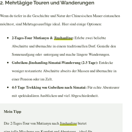
2. Mehrtägige Touren und Wanderungen
Wenn du tiefer in die Geschichte und Natur der Chinesischen Mauer eintauchen
möchtest, sind Mehrtagesausflüge ideal. Hier sind einige Optionen:
2-Tages-Tour Mutianyu &
Jinshanling
:
Erlebe zwei beliebte
Abschnitte und übernachte in einem traditionellen Dorf. Genieße den
Sonnenaufgang oder -untergang und mache längere Wanderungen.
Gubeikou-Jinshanling-Simatai-Wanderung (2-3 Tage):
Entdecke
weniger restaurierte Abschnitte abseits der Massen und übernachte in
einer Pension oder im Zelt.
4-5 Tage Trekking von Gubeikou nach Simatai:
Für echte Abenteurer
mit spektakulären Ausblicken und viel Abgeschiedenheit.
Mein Tipp
Die 2-Tages-Tour von Mutianyu nach
Jinshanling
bietet
eine tolle Mischung aus Komfort und Abenteuer – ideal für