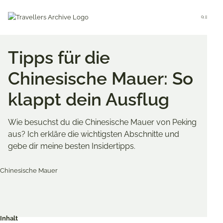
Go
to
Menu
main
content
Tipps für die
Chinesische Mauer: So
klappt dein Ausflug
Wie besuchst du die Chinesische Mauer von Peking
aus? Ich erkläre die wichtigsten Abschnitte und
gebe dir meine besten Insidertipps.
Merken & Teilen
Share
Share
Share
on
on
on
Inhalt
Twitter
Facebook
Pinterest