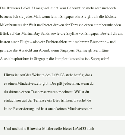
Die Brauerei LeVel 33 mag vielleicht kein Geheimtipp mehr sein und doch
besuche ich sie jedes Mal, wenn ich in Singapur bin. Sie gilt als die höchste
Mikrobrauerei der Welt und bietet dir von der Terrasse einen atemberaubenden
Blick auf das Marina Bay Sands sowie die Skyline von Singapur. Bestell dir am
besten einen Flight – also ein Probiertablett mit mehreren Biersorten – und
genieße die Aussicht am Abend, wenn Singapurs Skyline glitzert. Eine
Aussichtsplattform in Singapur, die komplett kostenlos ist. Super, oder?
Hinweis:
Auf der Website des LeVel33 steht häufig, dass
es einen Mindestverzehr gibt. Der gilt jedoch nur, wenn du
dir drinnen einen Tisch reservieren möchtest. Willst du
einfach nur auf der Terrasse ein Bier trinken, brauchst du
keine Reservierung und hast auch keinen Mindestverzehr.
Und noch ein Hinweis:
Mittlerweile bietet LeVel33 auch