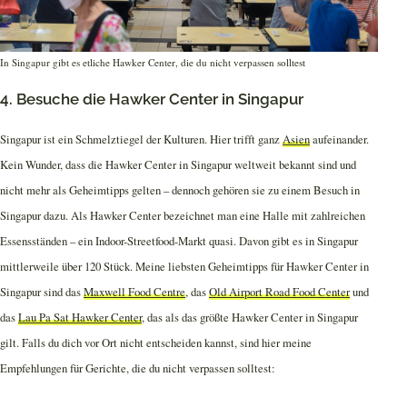
In Singapur gibt es etliche Hawker Center, die du nicht verpassen solltest
4. Besuche die Hawker Center in Singapur
Singapur ist ein Schmelztiegel der Kulturen. Hier trifft ganz
Asien
aufeinander.
Kein Wunder, dass die Hawker Center in Singapur weltweit bekannt sind und
nicht mehr als Geheimtipps gelten – dennoch gehören sie zu einem Besuch in
Singapur dazu. Als Hawker Center bezeichnet man eine Halle mit zahlreichen
Essensständen – ein Indoor-Streetfood-Markt quasi. Davon gibt es in Singapur
mittlerweile über 120 Stück. Meine liebsten Geheimtipps für Hawker Center in
Singapur sind das
Maxwell Food Centre
, das
Old Airport Road Food Center
und
das
Lau Pa Sat Hawker Center
, das als das größte Hawker Center in Singapur
gilt. Falls du dich vor Ort nicht entscheiden kannst, sind hier meine
Empfehlungen für Gerichte, die du nicht verpassen solltest: