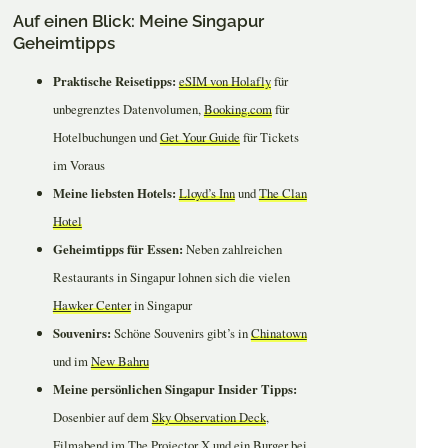
Auf einen Blick: Meine Singapur
Geheimtipps
Praktische Reisetipps:
eSIM von Holafly
für
unbegrenztes Datenvolumen,
Booking.com
für
Hotelbuchungen und
Get Your Guide
für Tickets
im Voraus
Meine liebsten Hotels:
Lloyd’s Inn
und
The Clan
Hotel
Geheimtipps für Essen:
Neben zahlreichen
Restaurants in Singapur lohnen sich die vielen
Hawker Center
in Singapur
Souvenirs:
Schöne Souvenirs gibt’s in
Chinatown
und im
New Bahru
Meine persönlichen Singapur Insider Tipps:
Dosenbier auf dem
Sky Observation Deck
,
Filmabend im
The Projector X
und ein Burger bei