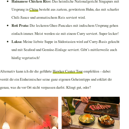
Hainanese Chicken Rice:
Das heimliche Nationalgericht Singapurs mit
Ursprung in
China
besteht aus zartem, gewürztem Huhn, das mit scharfer
Chili-Sauce und aromatischem Reis serviert wird.
Roti Prata:
Die leckeren Ghee-Pancakes mit indischem Ursprung gehen
einfach immer. Meist werden sie mit einem Curry serviert. Super lecker!
Laksa:
Meine liebste Suppe in Südostasien wird auf Curry-Basis gekocht
und mit Seafood und Gemüse-Einlage serviert. Gibt’s mittlerweile auch
häufig vegetarisch!
Alternativ kann ich dir die geführte
Hawker Center Tour
empfehlen – dabei
verrät dir ein Einheimischer seine ganz eigenen Geheimtipps und erklärt dir
genau, was du vor Ort nicht verpassen darfst. Klingt gut, oder?