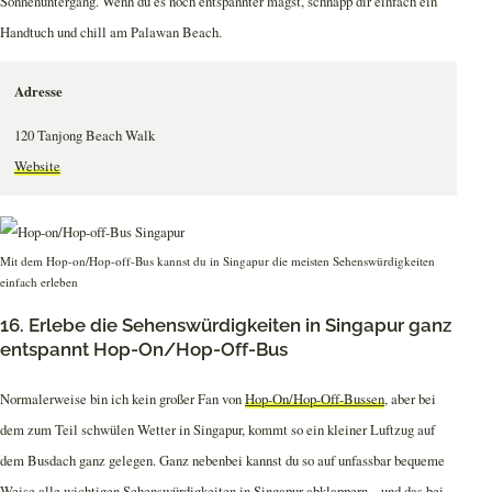
Sonnenuntergang. Wenn du es noch entspannter magst, schnapp dir einfach ein
Handtuch und chill am Palawan Beach.
Adresse
120 Tanjong Beach Walk
Website
Mit dem Hop-on/Hop-off-Bus kannst du in Singapur die meisten Sehenswürdigkeiten
einfach erleben
16. Erlebe die Sehenswürdigkeiten in Singapur ganz
entspannt Hop-On/Hop-Off-Bus
Normalerweise bin ich kein großer Fan von
Hop-On/Hop-Off-Bussen
, aber bei
dem zum Teil schwülen Wetter in Singapur, kommt so ein kleiner Luftzug auf
dem Busdach ganz gelegen. Ganz nebenbei kannst du so auf unfassbar bequeme
Weise alle wichtigen
Sehenswürdigkeiten in Singapur
abklappern – und das bei