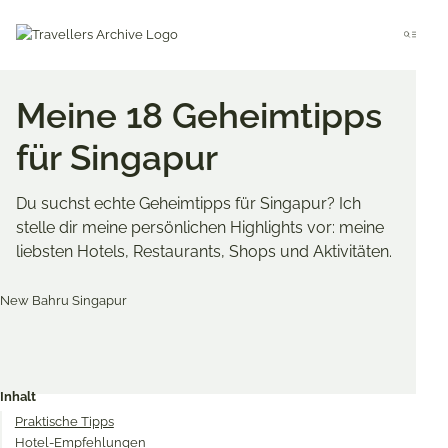
Go
to
Menu
main
content
Meine 18 Geheimtipps
für Singapur
Du suchst echte Geheimtipps für Singapur? Ich
stelle dir meine persönlichen Highlights vor: meine
liebsten Hotels, Restaurants, Shops und Aktivitäten.
Merken & Teilen
Share
Share
Share
on
on
on
Inhalt
Twitter
Facebook
Pinterest
Praktische Tipps
Hotel-Empfehlungen