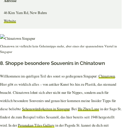
Adresse
46 Kim Yam Rd, New Bahru
Website
Chinatown ist vielleicht kein Geheimtipps mehr, aber eines der spannendsten Viertel in
Singapur
8. Shoppe besondere Souvenirs in Chinatown
Willkommen im quirligen Teil des sonst so gediegenen Singapur:
Chinatown
.
Hier gibt es wirklich alles – von antiker Kunst bis hin zu Plastik, das niemand
braucht. Chinatown lohnt sich aber nicht nur für Nippes, sondern auch für
wirklich besondere Souvenirs und genau hier kommen meine Insider Tipps für
diese beliebte
Sehenswürdigkeiten in Singapur
. Bei
Hu Zhen Long
in der Sago St.
findest du zum Beispiel tolles Sesamöl, das hier bereits seit 1948 hergestellt
wird. In der
Peranakan Tiles Gallery
in der Pagoda St. kannst du dich mit