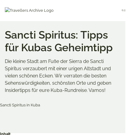
Go
to
Menu
main
content
Sancti Spiritus: Tipps
für Kubas Geheimtipp
Die kleine Stadt am Fuße der Sierra de Sancti
Spíritus verzaubert mit einer urigen Altstadt und
vielen schönen Ecken. Wir verraten die besten
Sehenswürdigkeiten, schönsten Orte und geben
Insidertipps für eure Kuba-Rundreise. Vamos!
Merken & Teilen
Share
Share
Share
on
on
on
Inhalt