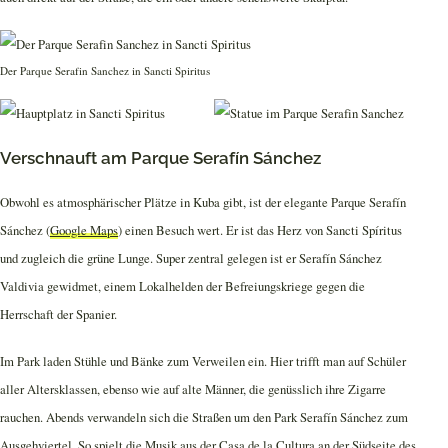
Der Parque Serafin Sanchez in Sancti Spiritus
Verschnauft am Parque Serafín Sánchez
Obwohl es atmosphärischer Plätze in Kuba gibt, ist der elegante Parque Serafín
Sánchez (
Google Maps
) einen Besuch wert. Er ist das Herz von Sancti Spíritus
und zugleich die grüne Lunge. Super zentral gelegen ist er Serafín Sánchez
Valdivia gewidmet, einem Lokalhelden der Befreiungskriege gegen die
Herrschaft der Spanier.
Im Park laden Stühle und Bänke zum Verweilen ein. Hier trifft man auf Schüler
aller Altersklassen, ebenso wie auf alte Männer, die genüsslich ihre Zigarre
rauchen. Abends verwandeln sich die Straßen um den Park Serafín Sánchez zum
Ausgehviertel. So spielt die Musik aus der Casa de la Cultura an der Südseite des