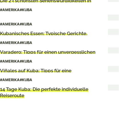
Die 23 schönsten Sehenswürdigkeiten in
Havanna
#AMERIKA
#KUBA
Havanna Tipps: Alles, was ihr wissen müsst
#AMERIKA
#KUBA
Kubanisches Essen: Typische Gerichte,
Getränke und die Küche Kubas
#AMERIKA
#KUBA
Varadero: Tipps für einen unvergesslichen
Urlaub
#AMERIKA
#KUBA
Viñales auf Kuba: Tipps für eine
unvergessliche Reise
#AMERIKA
#KUBA
14 Tage Kuba: Die perfekte individuelle
Reiseroute