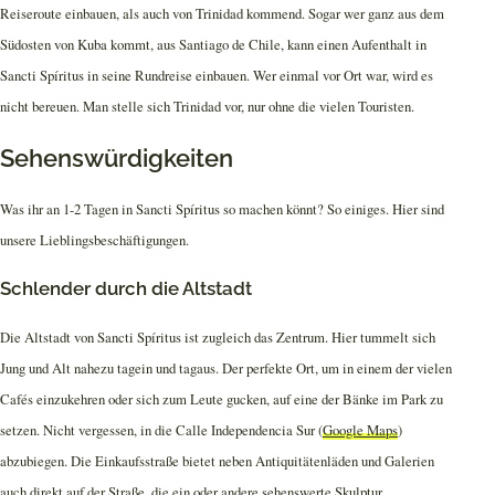
Reiseroute einbauen, als auch von Trinidad kommend. Sogar wer ganz aus dem
Südosten von Kuba kommt, aus Santiago de Chile, kann einen Aufenthalt in
Sancti Spíritus in seine Rundreise einbauen. Wer einmal vor Ort war, wird es
nicht bereuen. Man stelle sich Trinidad vor, nur ohne die vielen Touristen.
Sehenswürdigkeiten
Was ihr an 1-2 Tagen in Sancti Spíritus so machen könnt? So einiges. Hier sind
unsere Lieblingsbeschäftigungen.
Schlender durch die Altstadt
Die Altstadt von Sancti Spíritus ist zugleich das Zentrum. Hier tummelt sich
Jung und Alt nahezu tagein und tagaus. Der perfekte Ort, um in einem der vielen
Cafés einzukehren oder sich zum Leute gucken, auf eine der Bänke im Park zu
setzen. Nicht vergessen, in die Calle Independencia Sur (
Google Maps
)
abzubiegen. Die Einkaufsstraße bietet neben Antiquitätenläden und Galerien
auch direkt auf der Straße, die ein oder andere sehenswerte Skulptur.