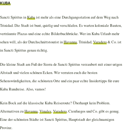
KUBA
Sancti Spíritus in
Kuba
ist mehr als eine Durchgangsstation auf dem Weg nach
Trinidad. Die Stadt ist bunt, quirlig und verschlafen. Es warten koloniale Bauten,
verträumte Plazas und eine echte Bilderbuchbrücke. Wer im Kuba Urlaub mehr
sehen will, als der Durchschnittstourist in
Havanna
, Trinidad,
Varadero
& Co. ist
in Sancti Spíritus genau richtig.
Die kleine Stadt am Fuß der Sierra de Sancti Spíritus verzaubert mit einer urigen
Altstadt und vielen schönen Ecken. Wir verraten euch die besten
Sehenswürdigkeiten, die schönsten Orte und ein paar echte Insidertipps für eure
Kuba Rundreise. Also, vamos!
Kein Bock auf die klassische Kuba Reiseroute? Überhaupt kein Problem.
Alternativen zu
Havanna
,
Vinales
,
Varadero
, Cienfuegos und Co. gibt es genug.
Eine der schönsten Städte ist Sancti Spíritus, Hauptstadt der gleichnamigen
Provinz.