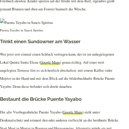
Fotobuch shooten. Kinder spielen auf der Straße mit dem Ball, irgendwo gießt
jemand Blumen und oben am Fenster baumelt die Wäsche.
Puenta Yayabo in Sancti Spiritus
Trinkt einen Sundowner am Wasser
Wer jetzt erst einmal einen Schluck vertragen kann, der ist im nahegelegenen
Lokal Quinta Santa Elena (
Google Maps
) genau richtig. Auf einer weit
angelegten Terrasse löst es sich herrlich abschalten: mit einem Kaffee (oder
Mojito) in der Hand und mit dem Blick auf die bilderbuchhafte Brücke Puente
Yayabo. Denn diese befindet sich direkt daneben.
Bestaunt die Brücke Puente Yayabo
Die alte Vierbogenbrücke Puente Yayabo (
Google Maps
) steht unter
Denkmalschutz und erinnert den oder anderen vielleicht an die berühmte Brücke
Stari Most in Mostar in Bosnien und Herzegowina. Alternativ würde sie mit