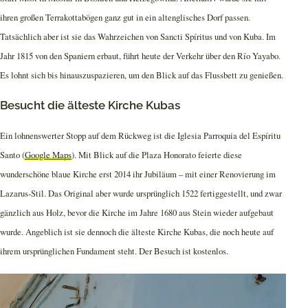
ihren großen Terrakottabögen ganz gut in ein altenglisches Dorf passen.
Tatsächlich aber ist sie das Wahrzeichen von Sancti Spíritus und von Kuba. Im
Jahr 1815 von den Spaniern erbaut, führt heute der Verkehr über den Río Yayabo.
Es lohnt sich bis hinauszuspazieren, um den Blick auf das Flussbett zu genießen.
Besucht die älteste Kirche Kubas
Ein lohnenswerter Stopp auf dem Rückweg ist die Iglesia Parroquia del Espíritu
Santo (
Google Maps
). Mit Blick auf die Plaza Honorato feierte diese
wunderschöne blaue Kirche erst 2014 ihr Jubiläum – mit einer Renovierung im
Lazarus-Stil. Das Original aber wurde ursprünglich 1522 fertiggestellt, und zwar
gänzlich aus Holz, bevor die Kirche im Jahre 1680 aus Stein wieder aufgebaut
wurde. Angeblich ist sie dennoch die älteste Kirche Kubas, die noch heute auf
ihrem ursprünglichen Fundament steht. Der Besuch ist kostenlos.