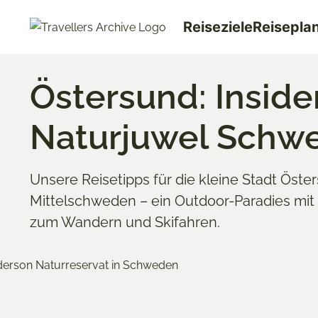
Go
Reiseziele
Reisepla
to
main
content
Östersund: Inside
Naturjuwel Schw
Unsere Reisetipps für die kleine Stadt Öste
Mittelschweden – ein Outdoor-Paradies mit
zum Wandern und Skifahren.
Merken & Teilen