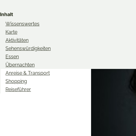
Share
Share
Share
on
on
on
Inhalt
Twitter
Facebook
Pinterest
Wissenswertes
Karte
Aktivitäten
Sehenswürdigkeiten
Essen
Übernachten
Anreise & Transport
Shopping
Reiseführer