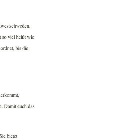
ordwestschweden.
 so viel heißt wie
rdnet, bis die
aherkommt,
e. Damit euch das
ie bietet