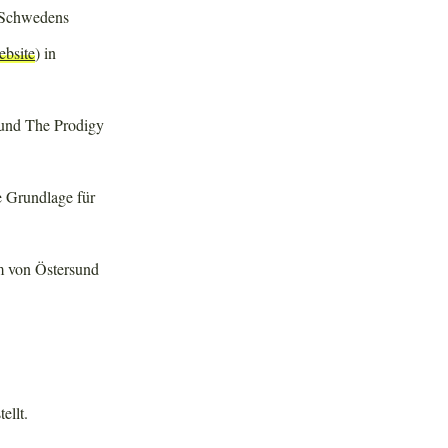
n Schwedens
bsite
) in
a und The Prodigy
e Grundlage für
m von Östersund
ellt.