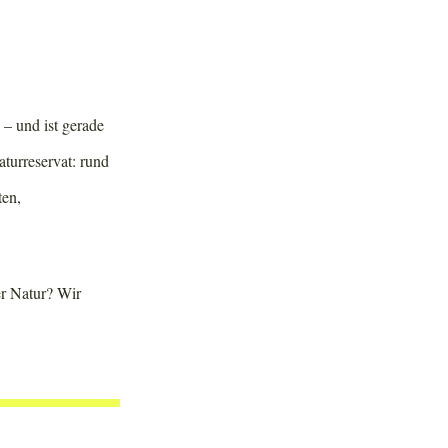
 – und ist gerade
turreservat: rund
ten,
er Natur? Wir