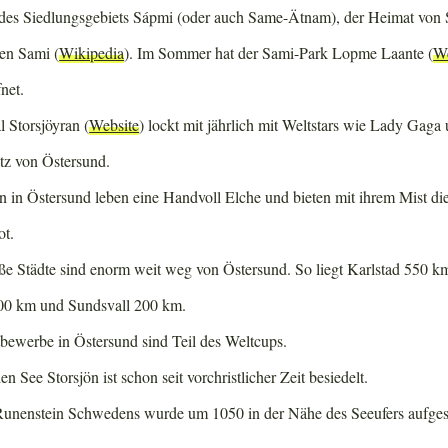
l des Siedlungsgebiets Sápmi (oder auch Same-Ätnam), der Heimat vo
en Sami (
Wikipedia
). Im Sommer hat der Sami-Park Lopme Laante (
We
net.
l Storsjöyran (
Website
) lockt mit jährlich mit Weltstars wie Lady Gag
tz von Östersund.
in Östersund leben eine Handvoll Elche und bieten mit ihrem Mist di
ot.
ße Städte sind enorm weit weg von Östersund. So liegt Karlstad 550 k
400 km und Sundsvall 200 km.
bewerbe in Östersund sind Teil des Weltcups.
 See Storsjön ist schon seit vorchristlicher Zeit besiedelt.
Runenstein Schwedens wurde um 1050 in der Nähe des Seeufers aufgest