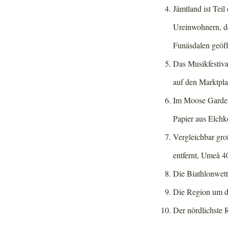
Jämtland ist Tei
Ureinwohnern, d
Funäsdalen geöff
Das Musikfestiva
auf den Marktpla
Im Moose Garden 
Papier aus Elchk
Vergleichbar gro
entfernt, Umeå 
Die Biathlonwett
Die Region um den
Der nördlichste 