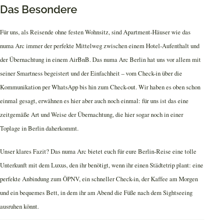
Das Besondere
Für uns, als Reisende ohne festen Wohnsitz, sind Apartment-Häuser wie das
numa Arc immer der perfekte Mittelweg zwischen einem Hotel-Aufenthalt und
der Übernachtung in einem AirBnB. Das numa Arc Berlin hat uns vor allem mit
seiner Smartness begeistert und der Einfachheit – vom Check-in über die
Kommunikation per WhatsApp bis hin zum Check-out. Wir haben es oben schon
einmal gesagt, erwähnen es hier aber auch noch einmal: für uns ist das eine
zeitgemäße Art und Weise der Übernachtung, die hier sogar noch in einer
Toplage in Berlin daherkommt.
Unser klares Fazit? Das numa Arc bietet euch für eure Berlin-Reise eine tolle
Unterkunft mit dem Luxus, den ihr benötigt, wenn ihr einen Städtetrip plant: eine
perfekte Anbindung zum ÖPNV, ein schneller Check-in, der Kaffee am Morgen
und ein bequemes Bett, in dem ihr am Abend die Füße nach dem Sightseeing
ausruhen könnt.