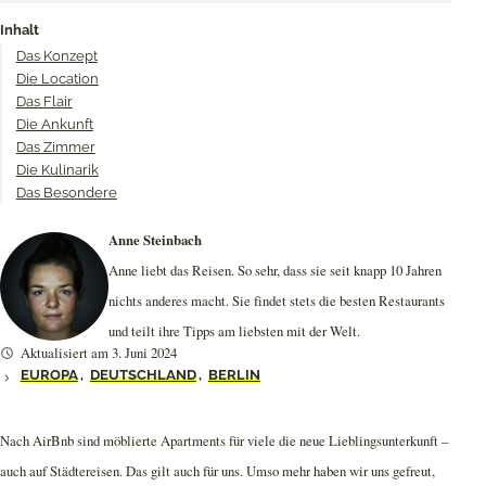
on
on
on
Inhalt
Twitter
Facebook
Pinterest
Das Konzept
Die Location
Das Flair
Die Ankunft
Das Zimmer
Die Kulinarik
Das Besondere
Anne Steinbach
Anne liebt das Reisen. So sehr, dass sie seit knapp 10 Jahren
nichts anderes macht. Sie findet stets die besten Restaurants
und teilt ihre Tipps am liebsten mit der Welt.
Aktualisiert am 3. Juni 2024
EUROPA
,
DEUTSCHLAND
,
BERLIN
Nach AirBnb sind möblierte Apartments für viele die neue Lieblingsunterkunft –
auch auf Städtereisen. Das gilt auch für uns. Umso mehr haben wir uns gefreut,