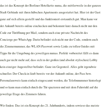
das ist das Konzept der Berliner Hotelkette numa, die mittlerweile in der ganzen
Stadt Gebäude mit ihren hübschen Apartments ausgestattet hat. Hier ist der Gast
ganz auf sich allein gestellt und das funktioniert erstaunlich gut. Man kann vor
der Ankunft bereits online einchecken und bekommt kurz danach nicht nur den
Code zur Türöffnung per Mail, sondern auch eine private Nachricht des
Concierge per WhatsApp. Darin befindet sich nicht nur der Code, sondern auch
die Zimmernummer, das WLAN-Passwort sowie Links zu tollen Guides mit
Tipps für die Umgebung des jeweiligen numas. Perfekt vorbereitet fällt es dann
auch gar nicht mehr auf, dass sich in der großen (und absolut stylischen) Lobby
kein einziger Angestellter befindet. Ganz im Gegenteil. Alles geht irgendwie
schneller. Der Check-in läuft bereits vor der Ankunft online, der Pass bzw.
Personalausweis kann einfach eingescannt werden, die Telefonnummer hinterlegt
und so kann man einfach durch die Tür spazieren und mit dem Fahrstuhl auf die
jeweilige Etage des Zimmers fahren.
Wir finden: Das ist ein Konzept des 21. Jahrhunderts, indem sowieso das meiste