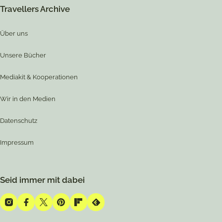
Travellers Archive
Über uns
Unsere Bücher
Mediakit & Kooperationen
Wir in den Medien
Datenschutz
Impressum
Seid immer mit dabei
Instagram
Facebook
Twitter
Pinterest
Flipboard
Feedly