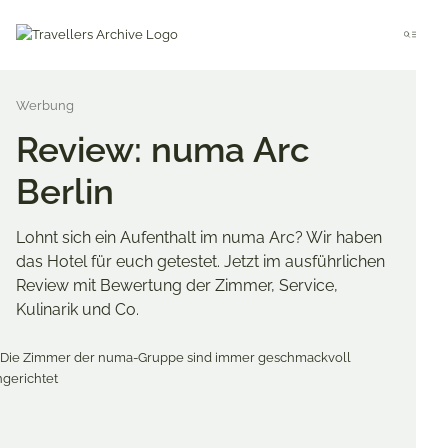
Go
to
Menu
main
content
Review: numa Arc
Berlin
Lohnt sich ein Aufenthalt im numa Arc? Wir haben
das Hotel für euch getestet. Jetzt im ausführlichen
Review mit Bewertung der Zimmer, Service,
Kulinarik und Co.
Merken & Teilen
Share
Share
Share