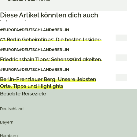
Diese Artikel könnten dich auch
interessieren
#EUROPA
#DEUTSCHLAND
#BERLIN
53 Berlin Geheimtipps: Die besten Insider-
Tipps
#EUROPA
#DEUTSCHLAND
#BERLIN
Friedrichshain Tipps: Sehenswürdigkeiten,
Cafés & Highlights
#EUROPA
#DEUTSCHLAND
#BERLIN
Berlin-Prenzlauer Berg: Unsere liebsten
Orte, Tipps und Highlights
Beliebte Reiseziele
Deutschland
Bayern
Hamburg