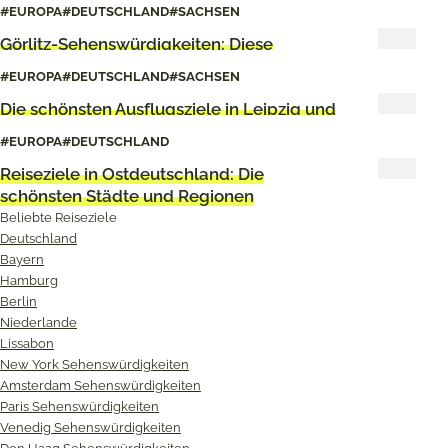
Ideen fürs Wochenende
#EUROPA
#DEUTSCHLAND
#SACHSEN
Görlitz-Sehenswürdigkeiten: Diese
Highlights solltest du nicht verpassen
#EUROPA
#DEUTSCHLAND
#SACHSEN
Die schönsten Ausflugsziele in Leipzig und
Umgebung
#EUROPA
#DEUTSCHLAND
Reiseziele in Ostdeutschland: Die
schönsten Städte und Regionen
Beliebte Reiseziele
Deutschland
Bayern
Hamburg
Berlin
Niederlande
Lissabon
New York Sehenswürdigkeiten
Amsterdam Sehenswürdigkeiten
Paris Sehenswürdigkeiten
Venedig Sehenswürdigkeiten