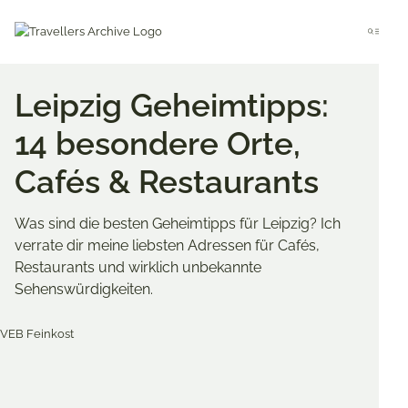
Go
to
Menu
main
content
Leipzig Geheimtipps:
14 besondere Orte,
Cafés & Restaurants
Was sind die besten Geheimtipps für Leipzig? Ich
verrate dir meine liebsten Adressen für Cafés,
Restaurants und wirklich unbekannte
Sehenswürdigkeiten.
Merken & Teilen
Share
Share
Share
on
on
on