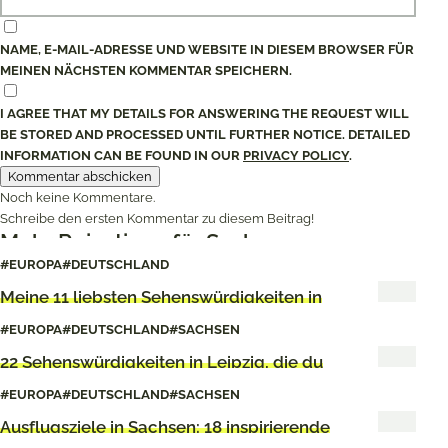
NAME, E-MAIL-ADRESSE UND WEBSITE IN DIESEM BROWSER FÜR
MEINEN NÄCHSTEN KOMMENTAR SPEICHERN.
I AGREE THAT MY DETAILS FOR ANSWERING THE REQUEST WILL
BE STORED AND PROCESSED UNTIL FURTHER NOTICE. DETAILED
INFORMATION CAN BE FOUND IN OUR
PRIVACY POLICY
.
Noch keine Kommentare.
Schreibe den ersten Kommentar zu diesem Beitrag!
Mehr Reisetipps für Sachsen
#EUROPA
#DEUTSCHLAND
Meine 11 liebsten Sehenswürdigkeiten in
der Oberlausitz
#EUROPA
#DEUTSCHLAND
#SACHSEN
22 Sehenswürdigkeiten in Leipzig, die du
kennen solltest
#EUROPA
#DEUTSCHLAND
#SACHSEN
Ausflugsziele in Sachsen: 18 inspirierende