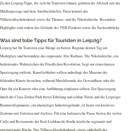
Zu den Leipzig-Tipps, die sich für Touristen lohnen, gehören die Altstadt mit der
Mädlerpassage und dem Auerbachskeller. Dazu kommt das
Völkerschlachtdenkmal sowie die Thomas- und die Nikolaikirche. Besondere
Highlights sind zudem das Gelände des VEB Feinkost sowie die Sachsenbrücke.
Was sind tolle Tipps für Touristen in Leipzig?
Leipzig hat für Touristen eine Menge zu bieten. Beginne deinen Tag am
Marktplatz und bewundere das imposante Alte Rathaus. Die Nikolaikirche, ein
bedeutendes Wahrzeichen der Friedlichen Revolution, liegt nur einen kurzen
Spaziergang entfernt. Kunstliebhaber sollten unbedingt das Museum der
bildenden Künste besuchen, während Musikfreunde das Gewandhaus oder die
Oper für ein Konzert oder eine Aufführung einplanen sollten. Ein Spaziergang
durch die Clara-Zetkin-Park bietet Erholung und schöne Natur, und die Leipziger
Baumwollspinnerei, ein ehemaliges Industriegelände, ist heute ein kreatives
Zentrum mit Galerien und Ateliers. Für eine kulinarische Pause bieten die vielen
Cafés und Restaurants der Karl-Liebknecht-Straße köstliche regionale und
internationale Küche. Das Völkerschlachtdenkmal, etwas außerhalb des