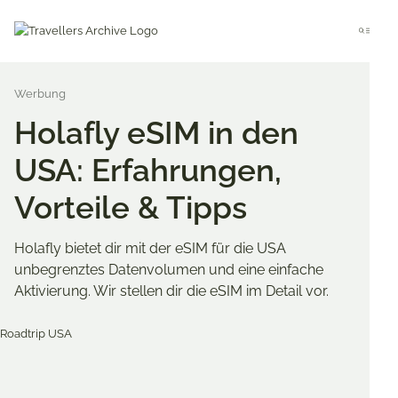
Go
to
Menu
main
content
Holafly eSIM in den
USA: Erfahrungen,
Vorteile & Tipps
Holafly bietet dir mit der eSIM für die USA
unbegrenztes Datenvolumen und eine einfache
Aktivierung. Wir stellen dir die eSIM im Detail vor.
Merken & Teilen
Share
Share
Share