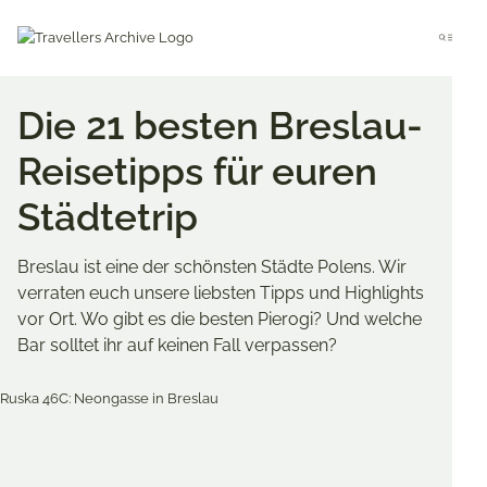
Go
to
Menu
main
content
Die 21 besten Breslau-
Reisetipps für euren
Städtetrip
Breslau ist eine der schönsten Städte Polens. Wir
verraten euch unsere liebsten Tipps und Highlights
vor Ort. Wo gibt es die besten Pierogi? Und welche
Bar solltet ihr auf keinen Fall verpassen?
Merken & Teilen
Share
Share
Share
on
on
on