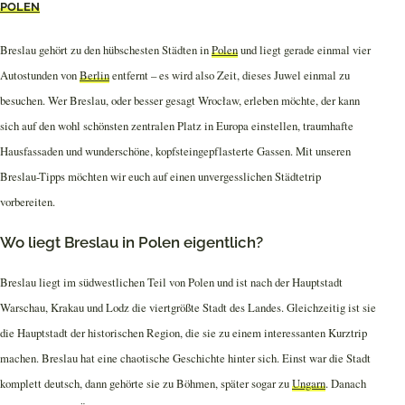
POLEN
Breslau gehört zu den hübschesten Städten in
Polen
und liegt gerade einmal vier
Autostunden von
Berlin
entfernt – es wird also Zeit, dieses Juwel einmal zu
besuchen. Wer Breslau, oder besser gesagt Wrocław, erleben möchte, der kann
sich auf den wohl schönsten zentralen Platz in Europa einstellen, traumhafte
Hausfassaden und wunderschöne, kopfsteingepflasterte Gassen. Mit unseren
Breslau-Tipps möchten wir euch auf einen unvergesslichen Städtetrip
vorbereiten.
Wo liegt Breslau in Polen eigentlich?
Breslau liegt im südwestlichen Teil von Polen und ist nach der Hauptstadt
Warschau, Krakau und Lodz die viertgrößte Stadt des Landes. Gleichzeitig ist sie
die Hauptstadt der historischen Region, die sie zu einem interessanten Kurztrip
machen. Breslau hat eine chaotische Geschichte hinter sich. Einst war die Stadt
komplett deutsch, dann gehörte sie zu Böhmen, später sogar zu
Ungarn
. Danach