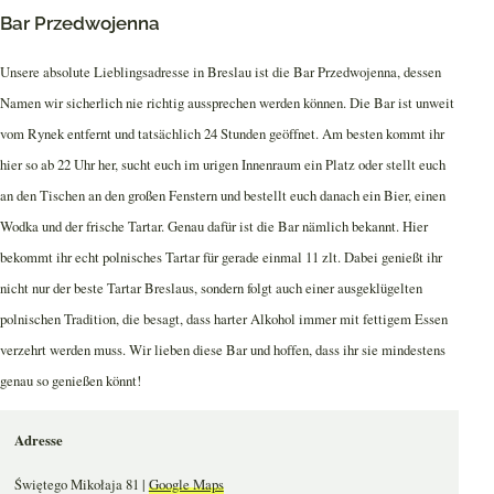
Bar Przedwojenna
Unsere absolute Lieblingsadresse in Breslau ist die Bar Przedwojenna, dessen
Namen wir sicherlich nie richtig aussprechen werden können. Die Bar ist unweit
vom Rynek entfernt und tatsächlich 24 Stunden geöffnet. Am besten kommt ihr
hier so ab 22 Uhr her, sucht euch im urigen Innenraum ein Platz oder stellt euch
an den Tischen an den großen Fenstern und bestellt euch danach ein Bier, einen
Wodka und der frische Tartar. Genau dafür ist die Bar nämlich bekannt. Hier
bekommt ihr echt polnisches Tartar für gerade einmal 11 zlt. Dabei genießt ihr
nicht nur der beste Tartar Breslaus, sondern folgt auch einer ausgeklügelten
polnischen Tradition, die besagt, dass harter Alkohol immer mit fettigem Essen
verzehrt werden muss. Wir lieben diese Bar und hoffen, dass ihr sie mindestens
genau so genießen könnt!
Adresse
Świętego Mikołaja 81 |
Google Maps