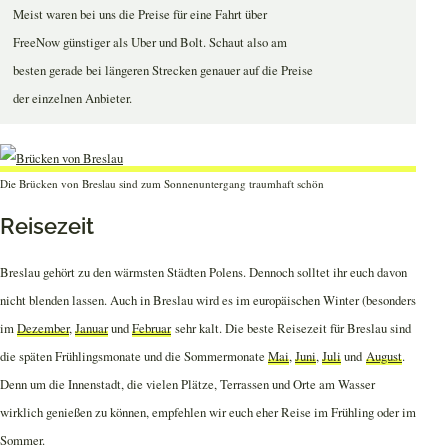
Meist waren bei uns die Preise für eine Fahrt über
FreeNow günstiger als Uber und Bolt. Schaut also am
besten gerade bei längeren Strecken genauer auf die Preise
der einzelnen Anbieter.
Die Brücken von Breslau sind zum Sonnenuntergang traumhaft schön
Reisezeit
Breslau gehört zu den wärmsten Städten Polens. Dennoch solltet ihr euch davon
nicht blenden lassen. Auch in Breslau wird es im europäischen Winter (besonders
im
Dezember
,
Januar
und
Februar
sehr kalt. Die beste Reisezeit für Breslau sind
die späten Frühlingsmonate und die Sommermonate
Mai
,
Juni
,
Juli
und
August
.
Denn um die Innenstadt, die vielen Plätze, Terrassen und Orte am Wasser
wirklich genießen zu können, empfehlen wir euch eher Reise im Frühling oder im
Sommer.