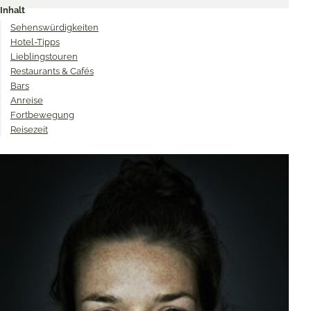
Inhalt
Twitter
Facebook
Pinterest
Sehenswürdigkeiten
Hotel-Tipps
Lieblingstouren
Restaurants & Cafés
Bars
Anreise
Fortbewegung
Reisezeit