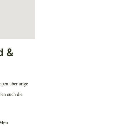
d &
ppen über urige
llen euch die