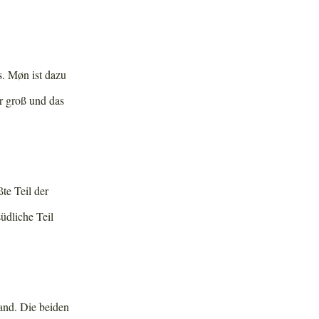
s. Møn ist dazu
r groß und das
te Teil der
üdliche Teil
and. Die beiden