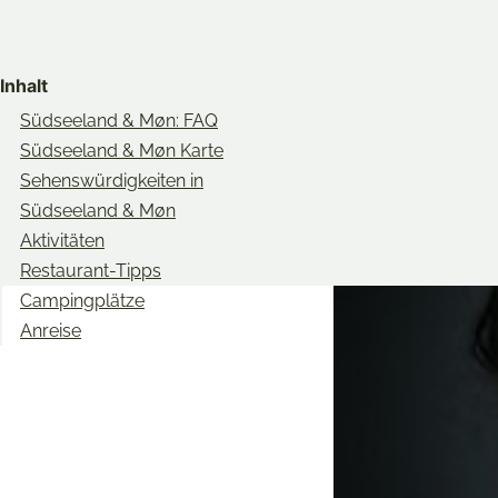
Share
Share
Share
on
on
on
Inhalt
Twitter
Facebook
Pinterest
Südseeland & Møn: FAQ
Südseeland & Møn Karte
Sehenswürdigkeiten in
Südseeland & Møn
Aktivitäten
Restaurant-Tipps
Campingplätze
Anreise