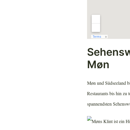
Sehensw
Møn
Møn und Südseeland bie
Restaurants bis hin zu 
spannendsten Sehenswü