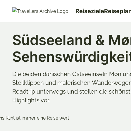
Go
Reiseziele
Reisepla
to
main
content
Südseeland & Møn
Sehenswürdigkei
Die beiden dänischen Ostseeinseln Møn un
Steilklippen und malerischen Wanderwegen
Roadtrip unterwegs und stellen die schönst
Highlights vor.
Merken & Teilen