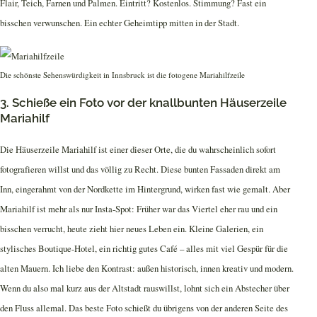
Flair, Teich, Farnen und Palmen. Eintritt? Kostenlos. Stimmung? Fast ein
bisschen verwunschen. Ein echter Geheimtipp mitten in der Stadt.
Die schönste Sehenswürdigkeit in Innsbruck ist die fotogene Mariahilfzeile
3. Schieße ein Foto vor der knallbunten Häuserzeile
Mariahilf
Die Häuserzeile Mariahilf ist einer dieser Orte, die du wahrscheinlich sofort
fotografieren willst und das völlig zu Recht. Diese bunten Fassaden direkt am
Inn, eingerahmt von der Nordkette im Hintergrund, wirken fast wie gemalt. Aber
Mariahilf ist mehr als nur Insta-Spot: Früher war das Viertel eher rau und ein
bisschen verrucht, heute zieht hier neues Leben ein. Kleine Galerien, ein
stylisches Boutique-Hotel, ein richtig gutes Café – alles mit viel Gespür für die
alten Mauern. Ich liebe den Kontrast: außen historisch, innen kreativ und modern.
Wenn du also mal kurz aus der Altstadt rauswillst, lohnt sich ein Abstecher über
den Fluss allemal. Das beste Foto schießt du übrigens von der anderen Seite des