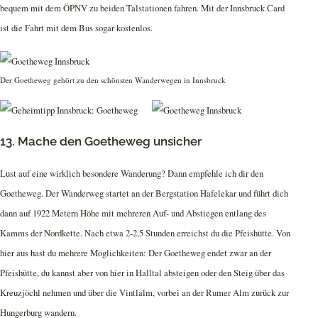
bequem mit dem ÖPNV zu beiden Talstationen fahren. Mit der Innsbruck Card
ist die Fahrt mit dem Bus sogar kostenlos.
Der Goetheweg gehört zu den schönsten Wanderwegen in Innsbruck
13. Mache den Goetheweg unsicher
Lust auf eine wirklich besondere Wanderung? Dann empfehle ich dir den
Goetheweg. Der Wanderweg startet an der Bergstation Hafelekar und führt dich
dann auf 1922 Metern Höhe mit mehreren Auf- und Abstiegen entlang des
Kamms der Nordkette. Nach etwa 2-2,5 Stunden erreichst du die Pfeishütte. Von
hier aus hast du mehrere Möglichkeiten: Der Goetheweg endet zwar an der
Pfeishütte, du kannst aber von hier in Halltal absteigen oder den Steig über das
Kreuzjöchl nehmen und über die Vintlalm, vorbei an der Rumer Alm zurück zur
Hungerburg wandern.