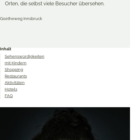
Orten, die selbst viele Besucher übersehen.
Merken & Teilen
Share
Share
Share
on
on
on
Inhalt
Twitter
Facebook
Pinterest
Sehenswürdigkeiten
mit Kindern
Shopping
Restaurants
Aktivitäten
Hotels
FAQ