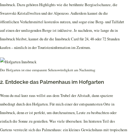
Innsbruck. Dazu gehören Highlights wie die berühmte Bergiselschanze, die
Swarovski-Kristallwelten und der Alpenzoo. Außerdem kannst du die
öffentlichen Verkehrsmittel kostenlos nutzen, und sogar eine Berg- und Talfahrt
auf einen der umliegenden Berge ist inklusive. Je nachdem, wie lange du in
Innsbruck bleibst, kannst du dir die Innsbruck Card für 24, 48 oder 72 Stunden
kaufen – nämlich in der Touristeninformation im Zentrum.
Der Hofgarten ist eine entspannte Sehenswürdigkeit am Nachmittag
2. Entdecke das Palmenhaus im Hofgarten
Wenn du mal kurz raus willst aus dem Trubel der Altstadt, dann spaziere
unbedingt durch den Hofgarten. Für mich einer der entspanntesten Orte in
Innsbruck, denn er ist perfekt, um durchzuatmen, Leute zu beobachten oder
einfach die Sonne zu genießen. Was viele übersehen: Im hinteren Teil des
Gartens versteckt sich das Palmenhaus: ein kleines Gewächshaus mit tropischem