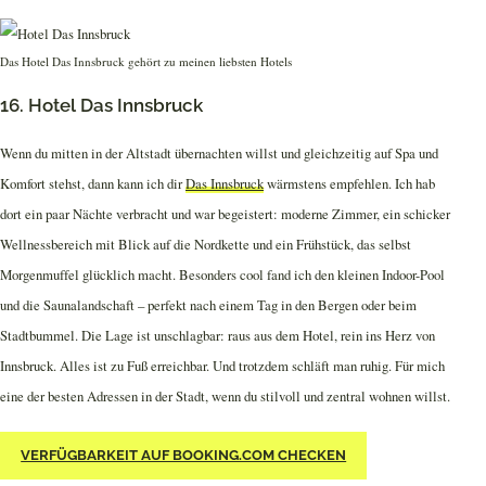
Das Hotel Das Innsbruck gehört zu meinen liebsten Hotels
16. Hotel Das Innsbruck
Wenn du mitten in der Altstadt übernachten willst und gleichzeitig auf Spa und
Komfort stehst, dann kann ich dir
Das Innsbruck
wärmstens empfehlen. Ich hab
dort ein paar Nächte verbracht und war begeistert: moderne Zimmer, ein schicker
Wellnessbereich mit Blick auf die Nordkette und ein Frühstück, das selbst
Morgenmuffel glücklich macht. Besonders cool fand ich den kleinen Indoor-Pool
und die Saunalandschaft – perfekt nach einem Tag in den Bergen oder beim
Stadtbummel. Die Lage ist unschlagbar: raus aus dem Hotel, rein ins Herz von
Innsbruck. Alles ist zu Fuß erreichbar. Und trotzdem schläft man ruhig. Für mich
eine der besten Adressen in der Stadt, wenn du stilvoll und zentral wohnen willst.
VERFÜGBARKEIT AUF BOOKING.COM CHECKEN