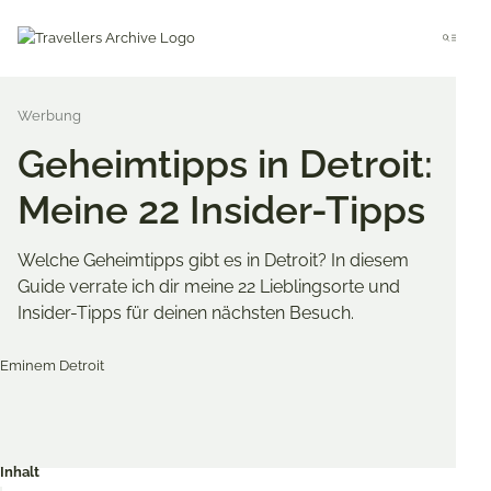
Go
to
Menu
main
content
Geheimtipps in Detroit:
Meine 22 Insider-Tipps
Welche Geheimtipps gibt es in Detroit? In diesem
Guide verrate ich dir meine 22 Lieblingsorte und
Insider-Tipps für deinen nächsten Besuch.
Merken & Teilen
Share
Share
Share
on
on
on
Inhalt
Twitter
Facebook
Pinterest