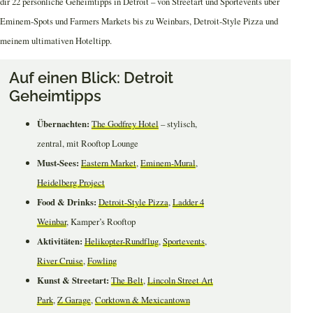
dir 22 persönliche Geheimtipps in Detroit – von Streetart und Sportevents über
Eminem-Spots und Farmers Markets bis zu Weinbars, Detroit-Style Pizza und
meinem ultimativen Hoteltipp.
Auf einen Blick: Detroit
Geheimtipps
Übernachten:
The Godfrey Hotel
– stylisch,
zentral, mit Rooftop Lounge
Must-Sees:
Eastern Market
,
Eminem-Mural
,
Heidelberg Project
Food & Drinks:
Detroit-Style Pizza
,
Ladder 4
Weinbar
, Kamper’s Rooftop
Aktivitäten:
Helikopter-Rundflug
,
Sportevents
,
River Cruise
,
Fowling
Kunst & Streetart:
The Belt
,
Lincoln Street Art
Park
,
Z Garage
,
Corktown & Mexicantown