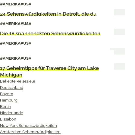
#AMERIKA
#USA
24 Sehenswürdigkeiten in Detroit, die du
sehen musst
#AMERIKA
#USA
Die 18 spannendsten Sehenswürdigkeiten
in Michigan
#AMERIKA
#USA
So planst du deinen Roadtrip in Michigan
#AMERIKA
#USA
17 Geheimtipps für Traverse City am Lake
Michigan
Beliebte Reiseziele
Deutschland
Bayern
Hamburg
Berlin
Niederlande
Lissabon
New York Sehenswürdigkeiten
Amsterdam Sehenswürdigkeiten