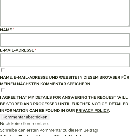
NAME
*
E-MAIL-ADRESSE
*
NAME, E-MAIL-ADRESSE UND WEBSITE IN DIESEM BROWSER FÜR
MEINEN NÄCHSTEN KOMMENTAR SPEICHERN.
I AGREE THAT MY DETAILS FOR ANSWERING THE REQUEST WILL
BE STORED AND PROCESSED UNTIL FURTHER NOTICE. DETAILED
INFORMATION CAN BE FOUND IN OUR
PRIVACY POLICY
.
Noch keine Kommentare.
Schreibe den ersten Kommentar zu diesem Beitrag!
Mehr Reisetipps für Michigan