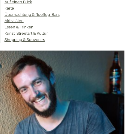
Auf einen Blick
Karte
Übernachtung & Rooftop-Bars
Aktivitäten
Essen & Trinken
Kunst, Streetart & Kultur
Shopping & Souvenirs