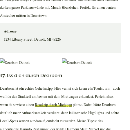
durften ganze Parkhauswände mit Murals überziehen. Perfekt für einen bunten
Abstecher mitten in Downtown.
Adresse
1234 Library Street, Detroit, MI 48226
17. Iss dich durch Dearborn
Dearborn ist ein echter Geheimtipp. Hier verirrt sich kaum ein Tourist hin – auch
weil du den Stadtteil am besten mit dem Mietwagen erkundest. Perfekt also,
wenn du sowieso einen
Roadtrip durch Michigan
planst. Dabei hätte Dearborn
deutlich mehr Aufmerksamkeit verdient, denn kulinarische Highlights und echte
Local-Spots warten nur darauf, entdeckt zu werden. Meine Tipps: das
authentische
Hamido Restaurant
, der wilde
Dearborn Meat Market
und die