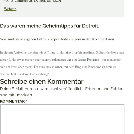
460 W Canfield St, Detroit, MI 48201
Website
Das waren meine Geheimtipps für Detroit.
Was sind deine eigenen Detroit-Tipps? Teile sie gern in den Kommentaren.
In diesem Artikel verwenden wir Affiliate-Links, also Empfehlungslinks. Solltest du über einen
dieser Links etwas buchen oder kaufen, bekommen wir eine kleine Provision – für dich ändert
sich am Preis aber nichts. Du hilfst uns so dabei, mit dem Blog eine Einnahme zu erzielen.
Vielen Dank für deine Unterstützung!
Schreibe einen Kommentar
Deine E-Mail-Adresse wird nicht veröffentlicht.
Erforderliche Felder
sind mit
*
markiert
KOMMENTAR
*