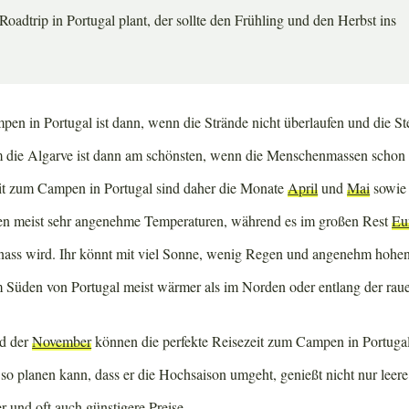
adtrip in Portugal plant, der sollte den Frühling und den Herbst ins
en in Portugal ist dann, wenn die Strände nicht überlaufen und die Ste
em die Algarve ist dann am schönsten, wenn die Menschenmassen schon 
eit zum Campen in Portugal sind daher die Monate
April
und
Mai
sowi
en meist sehr angenehme Temperaturen, während es im großen Rest
Eu
ass wird. Ihr könnt mit viel Sonne, wenig Regen und angenehm hohe
im Süden von Portugal meist wärmer als im Norden oder entlang der raue
d der
November
können die perfekte Reisezeit zum Campen in Portugal
so planen kann, dass er die Hochsaison umgeht, genießt nicht nur leere
r und oft auch günstigere Preise.