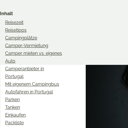
Share
Share
Share
on
on
on
Inhalt
Twitter
Facebook
Pinterest
Reisezeit
Reisetipps
Campingplätze
Camper-Vermietung
Camper mieten vs. eigenes
Auto
Camperanbieter in
Portugal
Mit eigenem Campingbus
Autofahren in Portugal
Parken
Tanken
Einkaufen
Packliste