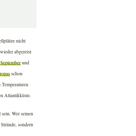
llplätze nicht
wieder abgereist
e
September
und
ropas
schon
n Temperaturen
n Atlantikküste.
 sein. Wer seinen
 Strände, sondern